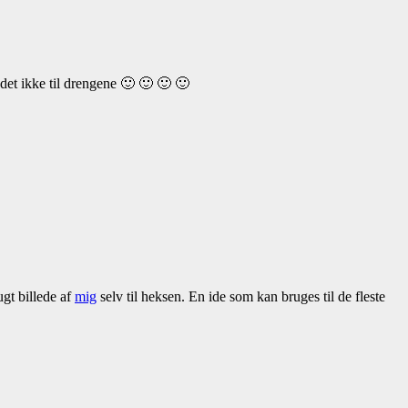
det ikke til drengene 🙂 🙂 🙂 🙂
gt billede af
mig
selv til heksen. En ide som kan bruges til de fleste