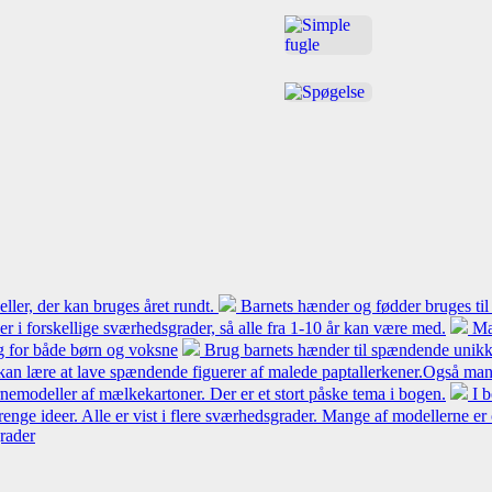
ler, der kan bruges året rundt.
Barnets hænder og fødder bruges til
 er i forskellige sværhedsgrader, så alle fra 1-10 år kan være med.
Ma
ng for både børn og voksne
Brug barnets hænder til spændende unikke
kan lære at lave spændende figuerer af malede paptallerkener.Også mang
modeller af mælkekartoner. Der er et stort påske tema i bogen.
I 
renge ideer. Alle er vist i flere sværhedsgrader. Mange af modellerne er
grader