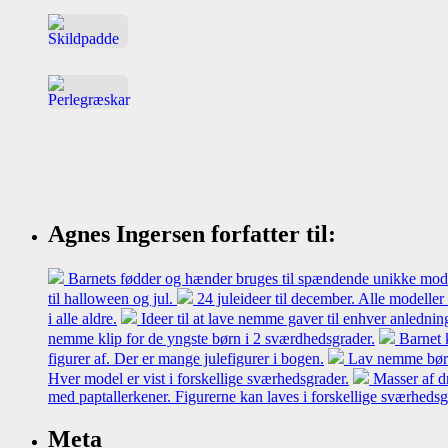
Agnes Ingersen forfatter til:
Barnets fødder og hænder bruges til spændende unikke model
til halloween og jul.
24 juleideer til december. Alle modeller
i alle aldre.
Ideer til at lave nemme gaver til enhver anledni
nemme klip for de yngste børn i 2 sværdhedsgrader.
Barnet 
figurer af. Der er mange julefigurer i bogen.
Lav nemme børne
Hver model er vist i forskellige sværhedsgrader.
Masser af d
med paptallerkener. Figurerne kan laves i forskellige sværheds
Meta