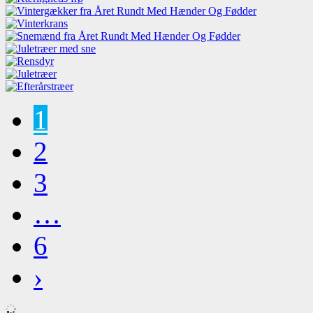
1
2
3
…
6
›