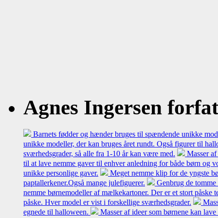
Agnes Ingersen forfatt
Barnets fødder og hænder bruges til spændende unikke model
unikke modeller, der kan bruges året rundt. Også figurer til hal
sværhedsgrader, så alle fra 1-10 år kan være med.
Masser af 
til at lave nemme gaver til enhver anledning for både børn og 
unikke personlige gaver.
Meget nemme klip for de yngste bø
paptallerkener.Også mange julefiguerer.
Genbrug de tomme mæl
nemme børnemodeller af mælkekartoner. Der er et stort påske t
påske. Hver model er vist i forskellige sværhedsgrader.
Mass
egnede til halloween.
Masser af ideer som børnene kan lave 