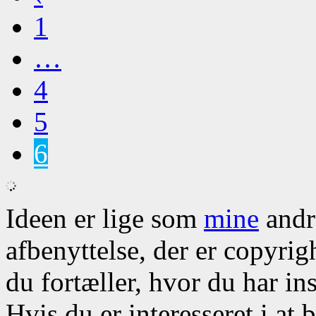
1
…
4
5
6
Ideen er lige som
mine
andre
afbenyttelse, der er copyrig
du fortæller, hvor du har ins
Hvis du er interesseret i at