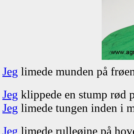
Jeg
limede munden på frøen
Jeg
klippede en stump rød pi
Jeg
limede tungen inden i m
Jeg
limede rulleøjne på hov