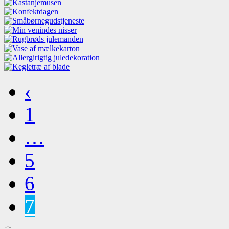
‹
1
…
5
6
7