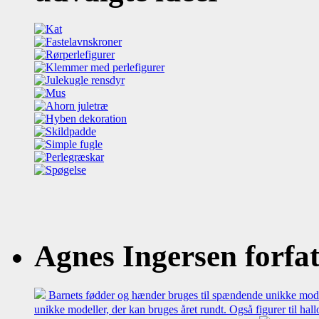
Agnes Ingersen forfatt
Barnets fødder og hænder bruges til spændende unikke model
unikke modeller, der kan bruges året rundt. Også figurer til hal