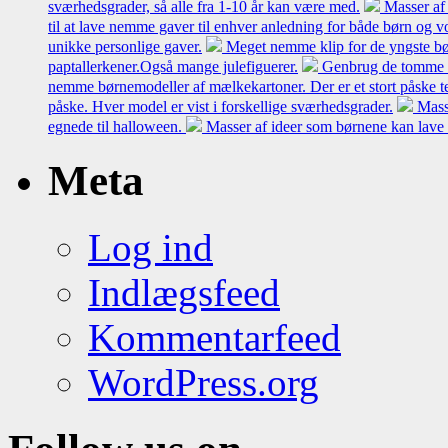
sværhedsgrader, så alle fra 1-10 år kan være med.
Masser af 
til at lave nemme gaver til enhver anledning for både børn og 
unikke personlige gaver.
Meget nemme klip for de yngste bø
paptallerkener.Også mange julefiguerer.
Genbrug de tomme mæl
nemme børnemodeller af mælkekartoner. Der er et stort påske t
påske. Hver model er vist i forskellige sværhedsgrader.
Mass
egnede til halloween.
Masser af ideer som børnene kan lave 
Meta
Log ind
Indlægsfeed
Kommentarfeed
WordPress.org