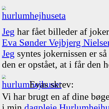
Jeg
har fået billeder af jok
Eva Sønder Vejbjerg Nielse
Jeg
syntes jokernissen er s
den er opstået, at i får den h
Evas skrev:
Vi har brugt en af dine bøg
i min
dagpleje
Hurlumhejhu