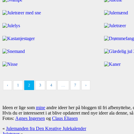
‹
1
2
3
4
…
7
›
Ideen er lige som
mine
andre ideer her på bloggen til fri afbenyttelse,
Hvis du er interesseret i at blive opdateret med nye ideer ala denne, s
Fotos:
Agnes Ingersen
og
Claus Eliasen
«
Julemanden fra Den Kreative Julekalender
Juletræer
»