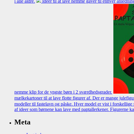
i alle aldre.
Ideer til at lave nemme gaver til enhver anledni
nemme klip for de yngste børn i 2 sværdhedsgrader.
mælkekartoner til at lave flotte figurer af. Der er mange julefigu
modeller til fastelavn og påske. Hver model er vist i forskellig
af ideer som børnene kan lave med paptallerkener. Figurerne ka
Meta