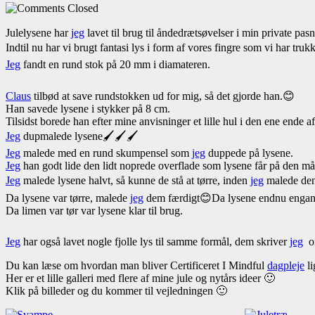
Closed
Julelysene har
jeg
lavet til brug til åndedrætsøvelser i min private pa
Indtil nu har vi brugt fantasi lys i form af vores fingre som vi har trukk
Jeg
fandt en rund stok på 20 mm i diamateren.
Claus
tilbød at save rundstokken ud for mig, så det gjorde han.😊
Han savede lysene i stykker på 8 cm.
Tilsidst borede han efter mine anvisninger et lille hul i den ene ende a
Jeg
dupmalede lysene🖌🖌🖌
Jeg
malede med en rund skumpensel som
jeg
duppede på lysene.
Jeg
han godt lide den lidt noprede overflade som lysene får på den m
Jeg
malede lysene halvt, så kunne de stå at tørre, inden
jeg
malede den
Da lysene var tørre, malede
jeg
dem færdigt😊
Da lysene endnu engan
Da limen var tør var lysene klar til brug.
Jeg
har også lavet nogle fjolle lys til samme formål, dem skriver
jeg
om
Du kan læse om hvordan man bliver Certificeret I Mindful
dagpleje
li
Her er et lille galleri med flere af mine jule og nytårs ideer 🙂
Klik på billeder og du kommer til vejledningen 🙂