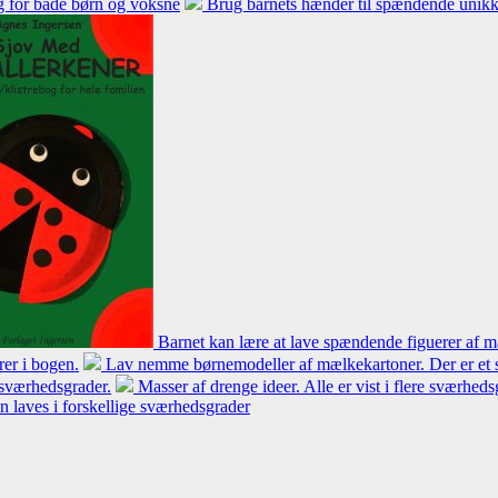
ng for både børn og voksne
Brug barnets hænder til spændende unikke
Barnet kan lære at lave spændende figuerer af m
rer i bogen.
Lav nemme børnemodeller af mælkekartoner. Der er et s
e sværhedsgrader.
Masser af drenge ideer. Alle er vist i flere sværhe
n laves i forskellige sværhedsgrader