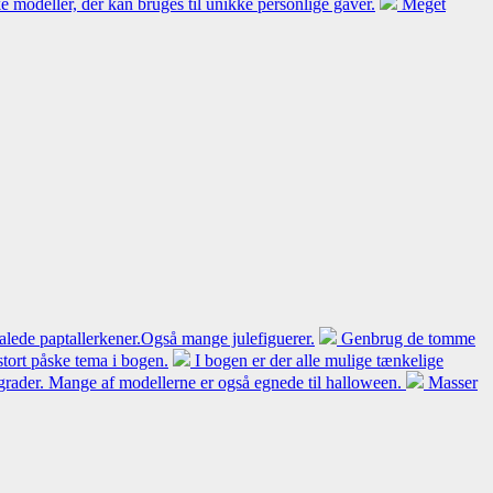
 modeller, der kan bruges til unikke personlige gaver.
Meget
alede paptallerkener.Også mange julefiguerer.
Genbrug de tomme
tort påske tema i bogen.
I bogen er der alle mulige tænkelige
dsgrader. Mange af modellerne er også egnede til halloween.
Masser