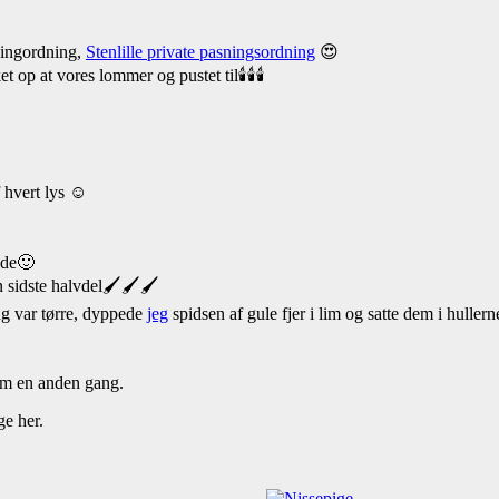
sningordning,
Stenlille private pasningsordning
😍
et op at vores lommer og pustet til🕯🕯🕯
f hvert lys ☺
åde🙂
 sidste halvdel🖌🖌🖌
g var tørre, dyppede
jeg
spidsen af gule fjer i lim og satte dem i hullern
 en anden gang.
ge her.