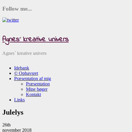
Follow me...
Agnes´ kreative univers
Agnes´ kreative univers
Idebank
© Ophavsret
Præsentation af mig
Præsentation
Mine bøger
Kontakt
Links
Julelys
26th
november 2018