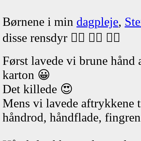
Børnene i min
dagpleje
,
Ste
disse rensdyr 🖐🏿 🖐🏿 🖐🏿
Først lavede vi brune hånd 
karton 😀
Det killede 😍
Mens vi lavede aftrykkene t
håndrod, håndflade, fingren