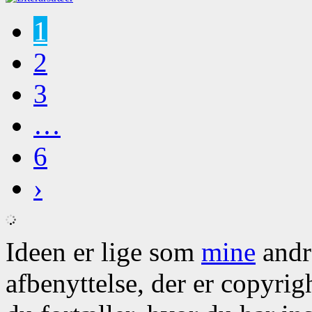
1
2
3
…
6
›
Ideen er lige som
mine
andre
afbenyttelse, der er copyrig