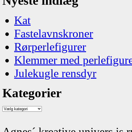
Nyeste indlæg
Kat
Fastelavnskroner
Rørperlefigurer
Klemmer med perlefigur
Julekugle rensdyr
Kategorier
Kategorier
Agnes´ kreative univers is 