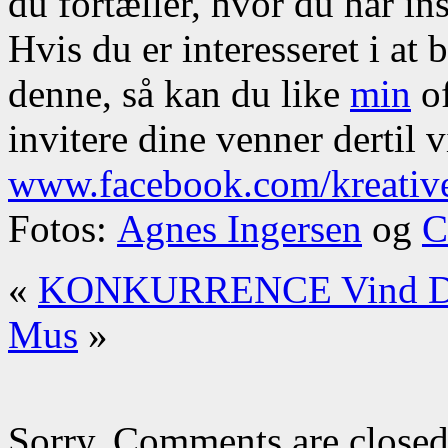
du fortæller, hvor du har ins
Hvis du er interesseret i at
denne, så kan du like
min
of
invitere dine venner dertil v
www.facebook.com/kreativ
Fotos:
Agnes Ingersen
og
C
«
KONKURRENCE Vind Den 
Mus
»
Sorry, Comments are closed