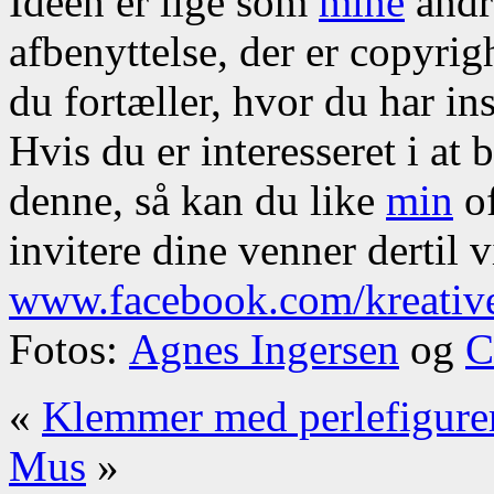
Ideen er lige som
mine
andre
afbenyttelse, der er copyrig
du fortæller, hvor du har ins
Hvis du er interesseret i at
denne, så kan du like
min
of
invitere dine venner dertil v
www.facebook.com/kreativ
Fotos:
Agnes Ingersen
og
C
«
Klemmer med perlefigure
Mus
»