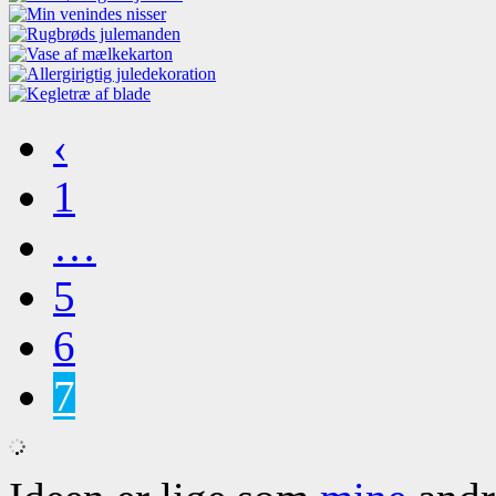
‹
1
…
5
6
7