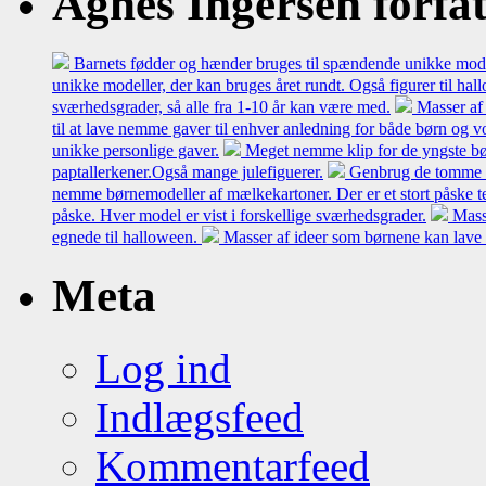
Agnes Ingersen forfatt
Barnets fødder og hænder bruges til spændende unikke model
unikke modeller, der kan bruges året rundt. Også figurer til hal
sværhedsgrader, så alle fra 1-10 år kan være med.
Masser af 
til at lave nemme gaver til enhver anledning for både børn og 
unikke personlige gaver.
Meget nemme klip for de yngste bø
paptallerkener.Også mange julefiguerer.
Genbrug de tomme mæl
nemme børnemodeller af mælkekartoner. Der er et stort påske t
påske. Hver model er vist i forskellige sværhedsgrader.
Mass
egnede til halloween.
Masser af ideer som børnene kan lave 
Meta
Log ind
Indlægsfeed
Kommentarfeed