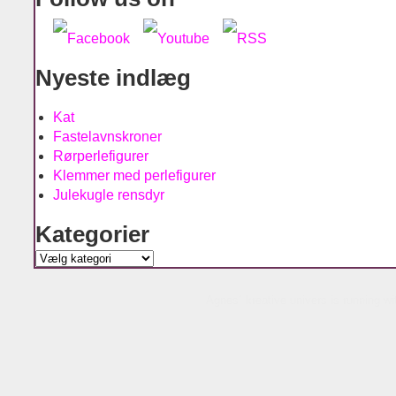
Nyeste indlæg
Kat
Fastelavnskroner
Rørperlefigurer
Klemmer med perlefigurer
Julekugle rensdyr
Kategorier
Kategorier
Agnes´ kreative univers is running w