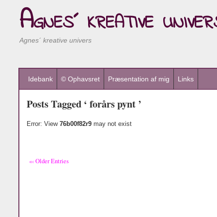
Agnes´ kreative univer
Agnes´ kreative univers
Idebank
© Ophavsret
Præsentation af mig
Links
Posts Tagged ‘ forårs pynt ’
Error: View
76b00f82r9
may not exist
«‹ Older Entries