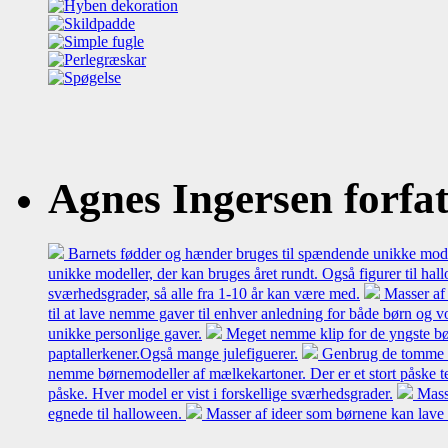
Agnes Ingersen forfatt
Barnets fødder og hænder bruges til spændende unikke model
unikke modeller, der kan bruges året rundt. Også figurer til hal
sværhedsgrader, så alle fra 1-10 år kan være med.
Masser af 
til at lave nemme gaver til enhver anledning for både børn og 
unikke personlige gaver.
Meget nemme klip for de yngste bø
paptallerkener.Også mange julefiguerer.
Genbrug de tomme mæl
nemme børnemodeller af mælkekartoner. Der er et stort påske t
påske. Hver model er vist i forskellige sværhedsgrader.
Mass
egnede til halloween.
Masser af ideer som børnene kan lave 