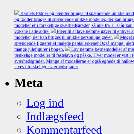
Barnets fødder og hænder bruges til spændende unikke model
og fødder bruges til spændende unikke modeller, der kan bruges 
modeller er i forskellige sværhedsgrader, så alle fra 1-10 år ka
voksne i alle aldre.
Ideer til at lave nemme gaver til enhver
modeller, der kan bruges til unikke personlige gaver.
Meget n
spændende figuerer af malede paptallerkener.Også mange julefi
mange julefigurer i bogen.
Lav nemme børnemodeller af mælk
tænkelige modeller til fastelavn og påske. Hver model er vist i 
sværhedsgrader. Mange af modellerne er også egnede til hallo
laves i forskellige sværhedsgrader
Meta
Log ind
Indlægsfeed
Kommentarfeed