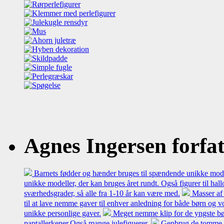
Agnes Ingersen forfatt
Barnets fødder og hænder bruges til spændende unikke model
unikke modeller, der kan bruges året rundt. Også figurer til hal
sværhedsgrader, så alle fra 1-10 år kan være med.
Masser af 
til at lave nemme gaver til enhver anledning for både børn og 
unikke personlige gaver.
Meget nemme klip for de yngste bø
paptallerkener.Også mange julefiguerer.
Genbrug de tomme mæl