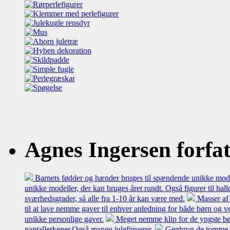
Agnes Ingersen forfatt
Barnets fødder og hænder bruges til spændende unikke model
unikke modeller, der kan bruges året rundt. Også figurer til hal
sværhedsgrader, så alle fra 1-10 år kan være med.
Masser af 
til at lave nemme gaver til enhver anledning for både børn og 
unikke personlige gaver.
Meget nemme klip for de yngste bø
paptallerkener.Også mange julefiguerer.
Genbrug de tomme mæl