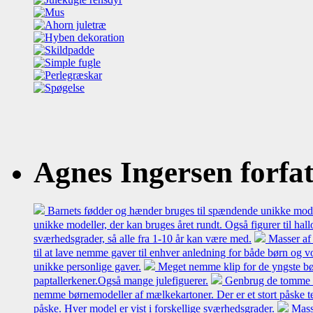
Agnes Ingersen forfatt
Barnets fødder og hænder bruges til spændende unikke model
unikke modeller, der kan bruges året rundt. Også figurer til hal
sværhedsgrader, så alle fra 1-10 år kan være med.
Masser af 
til at lave nemme gaver til enhver anledning for både børn og 
unikke personlige gaver.
Meget nemme klip for de yngste bø
paptallerkener.Også mange julefiguerer.
Genbrug de tomme mæl
nemme børnemodeller af mælkekartoner. Der er et stort påske t
påske. Hver model er vist i forskellige sværhedsgrader.
Mass