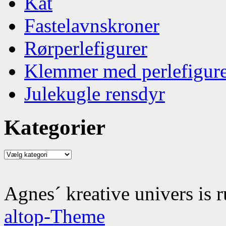
Kat
Fastelavnskroner
Rørperlefigurer
Klemmer med perlefigur
Julekugle rensdyr
Kategorier
Kategorier
Agnes´ kreative univers is 
altop-Theme