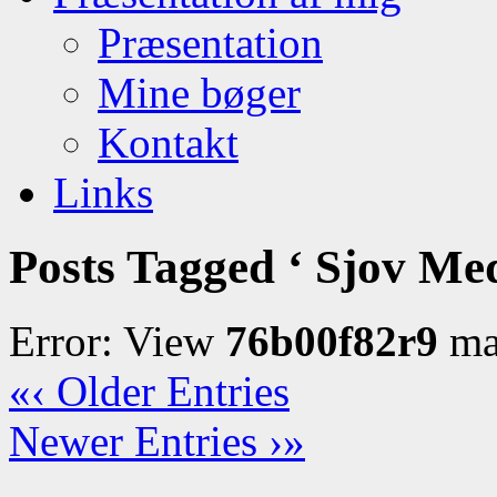
Præsentation
Mine bøger
Kontakt
Links
Posts Tagged ‘ Sjov M
Error: View
76b00f82r9
may
«‹ Older Entries
Newer Entries ›»