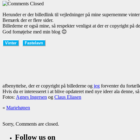
Closed
Herunder er der billedlink til vejledninger på mine supernemme vinter
Bemærk der er flere sider.
Billederne er også mine, så respekter venligst at der er copyright på 
God fornøjelse med min blog 😊
Vinter
Fastelavn
afbenyttelse, der er copyright på billederne og
jeg
forventer du fortælle
Hvis du er interesseret i at blive opdateret med nye ideer ala denne, s
Fotos:
Agnes Ingersen
og
Claus Eliasen
«
Mariehønen
Sorry, Comments are closed.
Follow us on