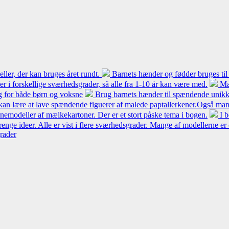
ler, der kan bruges året rundt.
Barnets hænder og fødder bruges til
 er i forskellige sværhedsgrader, så alle fra 1-10 år kan være med.
Ma
ng for både børn og voksne
Brug barnets hænder til spændende unikke
kan lære at lave spændende figuerer af malede paptallerkener.Også mang
modeller af mælkekartoner. Der er et stort påske tema i bogen.
I 
renge ideer. Alle er vist i flere sværhedsgrader. Mange af modellerne er
grader