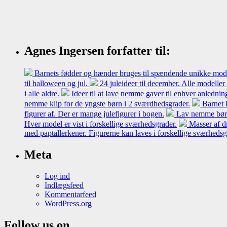
Agnes Ingersen forfatter til:
Barnets fødder og hænder bruges til spændende unikke model
til halloween og jul.
24 juleideer til december. Alle modeller
i alle aldre.
Ideer til at lave nemme gaver til enhver anledni
nemme klip for de yngste børn i 2 sværdhedsgrader.
Barnet 
figurer af. Der er mange julefigurer i bogen.
Lav nemme børne
Hver model er vist i forskellige sværhedsgrader.
Masser af d
med paptallerkener. Figurerne kan laves i forskellige sværheds
Meta
Log ind
Indlægsfeed
Kommentarfeed
WordPress.org
Follow us on