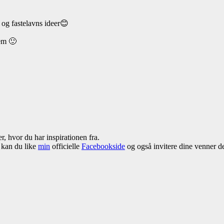
 og fastelavns ideer😊
dem 🙂
r, hvor du har inspirationen fra.
å kan du like
min
officielle
Facebookside
og også invitere dine venner der