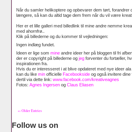
Når du samler helikoptere og opbevarer dem tørt, forandrer d
længere, så kan du altid tage dem frem når du vil være kreat
Her er et lille galleri med billedlink til mine andre nemme krea
med ahornfrø..
Klik på billederne og du kommer til vejledningen:
Ingen indlæg fundet.
Ideen er lige som
mine
andre ideer her på bloggen til fri afben
der er copyright på billederne og
jeg
forventer du fortæller, h
inspirationen fra.
Hvis du er interesseret i at blive opdateret med nye ideer al
kan du like
min
officielle
Facebookside
og også invitere dine
dertil via dette link:
www.facebook.com/kreativeagnes
Fotos:
Agnes Ingersen
og
Claus Eliasen
«‹ Older Entries
Follow us on