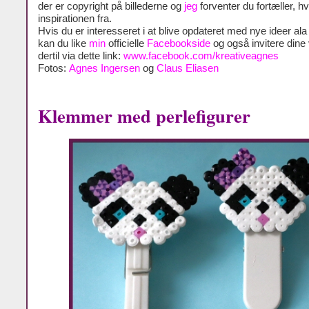
der er copyright på billederne og
jeg
forventer du fortæller, h
inspirationen fra.
Hvis du er interesseret i at blive opdateret med nye ideer al
kan du like
min
officielle
Facebookside
og også invitere dine
dertil via dette link:
www.facebook.com/kreativeagnes
Fotos:
Agnes Ingersen
og
Claus Eliasen
Klemmer med perlefigurer