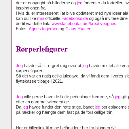
der er copyright på billederne og
jeg
forventer du fortæller, h
inspirationen fra.
Hvis du er interesseret i at blive opdateret med nye ideer al
kan du like
min
officielle
Facebookside
og også invitere dine
dertil via dette link:
www.facebook.com/kreativeagnes
Fotos:
Agnes Ingersen
og
Claus Eliasen
Rørperlefigurer
Jeg
havde så tit ærgret mig over at
jeg
havde mistet alle vor
rørperlefigurer.
Så det var en rigtig dejlig julegave, da vi fandt dem i vores si
flyttekasse tilbage i 2021.
Jeg
ville gerne have de flotte perleplader fremme, så
jeg
gik 
efter en gammel wienerstige.
Da
jeg
havde fundet den rette stige, bandt
jeg
perlepladern
på rækker og hængte dem fast på de forskellige trin.
Her er billedlink til mine helårsideer her fra bloggen 🙂