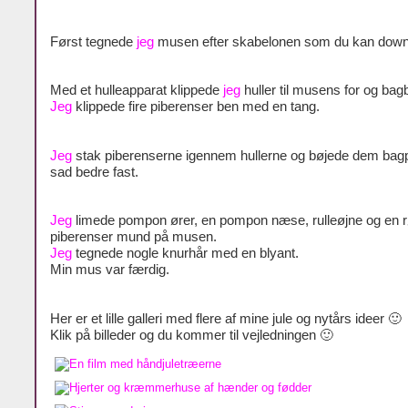
Først tegnede
jeg
musen efter skabelonen som du kan dow
Med et hulleapparat klippede
jeg
huller til musens for og bag
Jeg
klippede fire piberenser ben med en tang.
Jeg
stak piberenserne igennem hullerne og bøjede dem bag
sad bedre fast.
Jeg
limede pompon ører, en pompon næse, rulleøjne og en 
piberenser mund på musen.
Jeg
tegnede nogle knurhår med en blyant.
Min mus var færdig.
Her er et lille galleri med flere af mine jule og nytårs ideer 🙂
Klik på billeder og du kommer til vejledningen 🙂