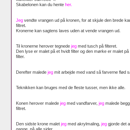
Skabelonen kan du hente
her.
Jeg
vendte vrangen ud på kronen, for at skjule den brede ka
filtret.
Kronerne kan sagtens laves uden at vende vrangen ud.
Til kronerne herover tegnede
jeg
med tusch på filteret.
Den lyse er malet på et hvidt filter og den mørke er malet på 
filter.
Derefter malede
jeg
mit arbejde med vand så farverne flød
Teknikken kan bruges med de fleste tusser, men ikke alle.
Konen herover malede
jeg
med vandfarver,
jeg
malede begge
filtret.
Den sidste krone malet
jeg
med akrylmaling,
jeg
gjorde det af
gange, på alle sider.