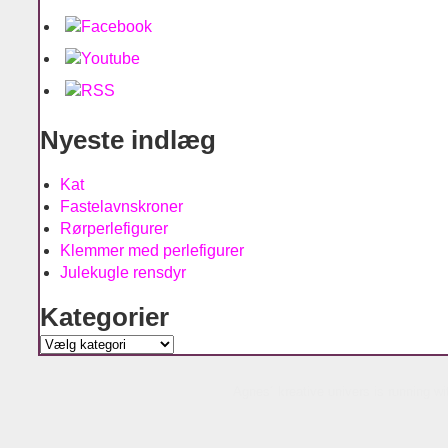
Nyeste indlæg
Kat
Fastelavnskroner
Rørperlefigurer
Klemmer med perlefigurer
Julekugle rensdyr
Kategorier
Kategorier
Agnes´ kreative univers is running w