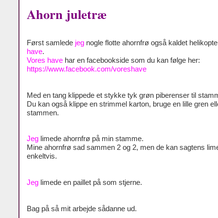
Ahorn juletræ
Først samlede
jeg
nogle flotte ahornfrø også kaldet helikopte
have
.
Vores have
har en facebookside som du kan følge her:
https://www.facebook.com/voreshave
Med en tang klippede et stykke tyk grøn piberenser til stam
Du kan også klippe en strimmel karton, bruge en lille gren elle
stammen.
Jeg
limede ahornfrø på min stamme.
Mine ahornfrø sad sammen 2 og 2, men de kan sagtens lim
enkeltvis.
Jeg
limede en paillet på som stjerne.
Bag på så mit arbejde sådanne ud.