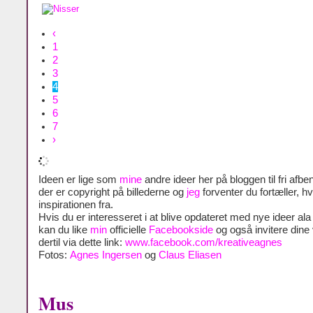
‹
1
2
3
4
5
6
7
›
Ideen er lige som
mine
andre ideer her på bloggen til fri afben
der er copyright på billederne og
jeg
forventer du fortæller, h
inspirationen fra.
Hvis du er interesseret i at blive opdateret med nye ideer al
kan du like
min
officielle
Facebookside
og også invitere dine
dertil via dette link:
www.facebook.com/kreativeagnes
Fotos:
Agnes Ingersen
og
Claus Eliasen
Mus