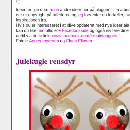
Ideen er lige som
mine
andre ideer her på bloggen til fri afben
der er copyright på billederne og
jeg
forventer du fortæller, h
inspirationen fra.
Hvis du er interesseret i at blive opdateret med nye ideer al
kan du like
min
officielle
Facebookside
og også invitere dine
dertil via dette link:
www.facebook.com/kreativeagnes
Fotos:
Agnes Ingersen
og
Claus Eliasen
Julekugle rensdyr