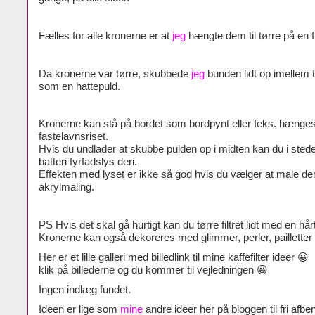
Fælles for alle kronerne er at
jeg
hængte dem til tørre på en f
Da kronerne var tørre, skubbede
jeg
bunden lidt op imellem 
som en hattepuld.
Kronerne kan stå på bordet som bordpynt eller feks. hænge
fastelavnsriset.
Hvis du undlader at skubbe pulden op i midten kan du i stede
batteri fyrfadslys deri.
Effekten med lyset er ikke så god hvis du vælger at male 
akrylmaling.
PS Hvis det skal gå hurtigt kan du tørre filtret lidt med en hår
Kronerne kan også dekoreres med glimmer, perler, pailletter
Her er et lille galleri med billedlink til mine kaffefilter ideer 😀
klik på billederne og du kommer til vejledningen 😀
Ingen indlæg fundet.
Ideen er lige som
mine
andre ideer her på bloggen til fri afben