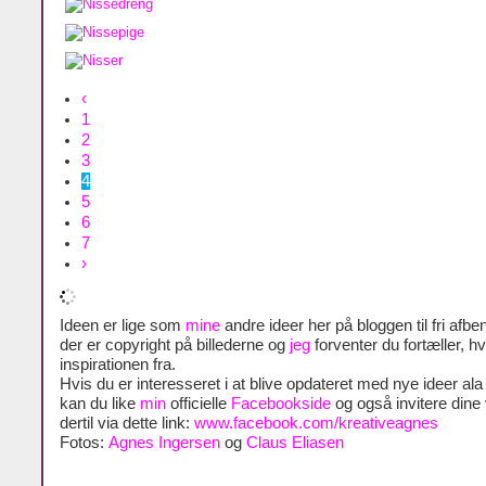
‹
1
2
3
4
5
6
7
›
Ideen er lige som
mine
andre ideer her på bloggen til fri afben
der er copyright på billederne og
jeg
forventer du fortæller, h
inspirationen fra.
Hvis du er interesseret i at blive opdateret med nye ideer al
kan du like
min
officielle
Facebookside
og også invitere dine
dertil via dette link:
www.facebook.com/kreativeagnes
Fotos:
Agnes Ingersen
og
Claus Eliasen