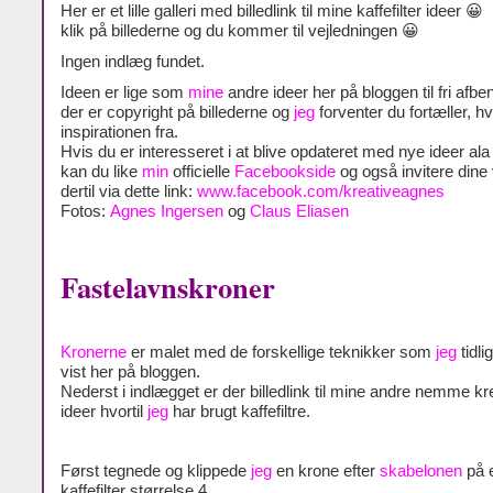
Her er et lille galleri med billedlink til mine kaffefilter ideer 😀
klik på billederne og du kommer til vejledningen 😀
Ingen indlæg fundet.
Ideen er lige som
mine
andre ideer her på bloggen til fri afben
der er copyright på billederne og
jeg
forventer du fortæller, h
inspirationen fra.
Hvis du er interesseret i at blive opdateret med nye ideer al
kan du like
min
officielle
Facebookside
og også invitere dine
dertil via dette link:
www.facebook.com/kreativeagnes
Fotos:
Agnes Ingersen
og
Claus Eliasen
Fastelavnskroner
Kronerne
er malet med de forskellige teknikker som
jeg
tidli
vist her på bloggen.
Nederst i indlægget er der billedlink til mine andre nemme kr
ideer hvortil
jeg
har brugt kaffefiltre.
Først tegnede og klippede
jeg
en krone efter
skabelonen
på 
kaffefilter størrelse 4.