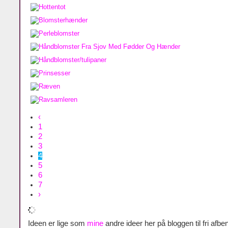
‹
1
2
3
4
5
6
7
›
Ideen er lige som
mine
andre ideer her på bloggen til fri afben