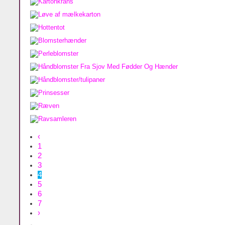
‹
1
2
3
4
5
6
7
›