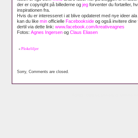
der er copyright på billederne og
jeg
forventer du fortæller, h
inspirationen fra.
Hvis du er interesseret i at blive opdateret med nye ideer al
kan du like
min
officielle
Facebookside
og også invitere dine
dertil via dette link:
www.facebook.com/kreativeagnes
Fotos:
Agnes Ingersen
og
Claus Eliasen
«
Påskeliljer
Sorry, Comments are closed.
Agnes´ kreative univers is running w