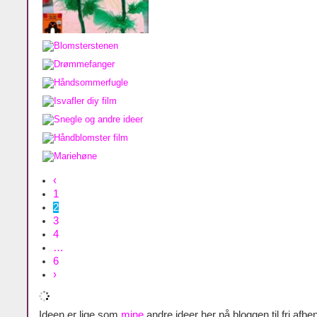
‹
1
2
3
4
…
6
›
Ideen er lige som
mine
andre ideer her på bloggen til fri afben