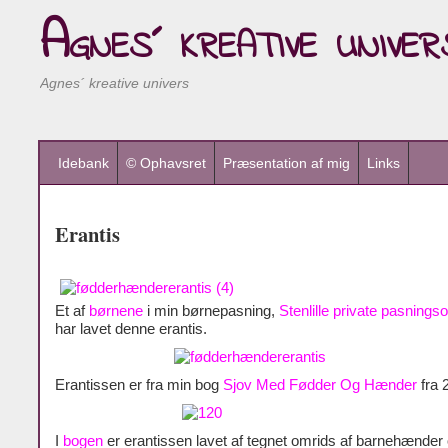
Agnes´ kreative univer
Agnes´ kreative univers
Idebank
© Ophavsret
Præsentation af mig
Links
Erantis
Et af
børnene
i min børnepasning,
Stenlille private pasnings
har lavet denne erantis.
Erantissen er fra min bog
Sjov Med Fødder Og Hænder
fra 
I
bogen
er erantissen lavet af tegnet omrids af barnehænder 