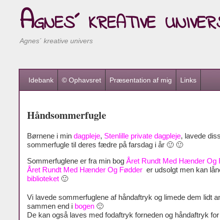
Agnes´ kreative univer
Agnes´ kreative univers
Idebank
© Ophavsret
Præsentation af mig
Links
Håndsommerfugle
Børnene i min
dagpleje
,
Stenlille private dagpleje
, lavede dis
sommerfugle til deres fædre på farsdag i år 🙂 🙂
Sommerfuglene er fra min bog
Året Rundt Med Hænder Og 
Året Rundt Med Hænder Og Fødder
er udsolgt men kan lån
biblioteket
🙂
Vi lavede sommerfuglene af håndaftryk og limede dem lidt a
sammen end i
bogen
🙂
De kan også laves med fodaftryk forneden og håndaftryk for