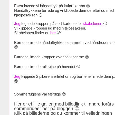
Først lavede vi håndaftryk på kulørt karton 🙂
Håndaftrykkene tørrede og vi klippede dem derefter ud med
hjælpesaksen 🙂
Jeg
tegnede kroppen på sort karton efter
skabelonen
🙂
Vi klippede kroppen ud med hjælpesaksen.
Skabelonen finder du
her
🙂
Børnene limede håndaftrykkene sammen ved håndroden so
🙂
Børnene limede kroppen ovenpå vingerne 🙂
Børnene limede rulleøjne på hovedet 🙂
Jeg
klippede 2 piberenserfølehorn og børnene limede dem p
🙂
Sommerfuglene var færdige 🙂
Her er et lille galleri med billedlink til andre forårs
sommerideer her på bloggen 🙂
Klik på billederne og du kommer til vejledningen