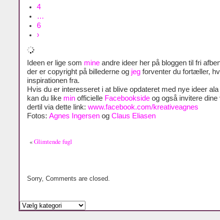
4
…
6
›
Ideen er lige som
mine
andre ideer her på bloggen til fri afben
der er copyright på billederne og
jeg
forventer du fortæller, h
inspirationen fra.
Hvis du er interesseret i at blive opdateret med nye ideer al
kan du like
min
officielle
Facebookside
og også invitere dine
dertil via dette link:
www.facebook.com/kreativeagnes
Fotos:
Agnes Ingersen
og
Claus Eliasen
«
Glimtende fugl
Sorry, Comments are closed.
Kategorier