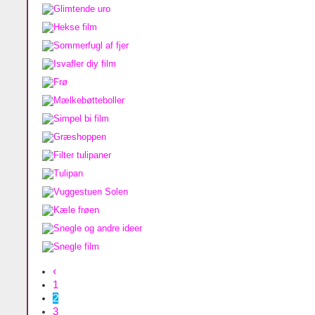
‹
1
2
3