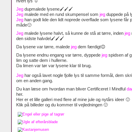
hvert lys ☺
Jeg
dupmalede lysene🖌🖌🖌
Jeg
malede med en rund skumpensel som
jeg
duppede på l
Jeg
han godt lide den lidt noprede overflade som lysene får 
måde🙂
Jeg
malede lysene halvt, så kunne de stå at tørre, inden
jeg
den sidste halvdel🖌🖌🖌
Da lysene var tørre, malede
jeg
dem færdigt😊
Da lysene endnu engang var tørre, dyppede
jeg
spidsen af gu
lim og satte dem i hullerne.
Da limen var tør var lysene klar til brug.
Jeg
har også lavet nogle fjolle lys til samme formål, dem skr
om en anden gang.
Du kan læse om hvordan man bliver Certificeret I Mindful
da
her.
Her er et lille galleri med flere af mine jule og nytårs ideer 🙂
Klik på billeder og du kommer til vejledningen 🙂