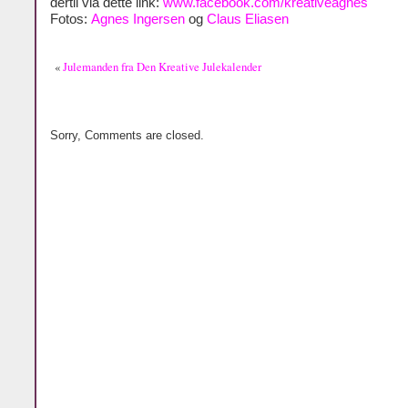
dertil via dette link:
www.facebook.com/kreativeagnes
Fotos:
Agnes Ingersen
og
Claus Eliasen
«
Julemanden fra Den Kreative Julekalender
Sorry, Comments are closed.