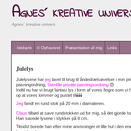
Agnes´ kreative univer
Agnes´ kreative univers
Idebank
© Ophavsret
Præsentation af mig
Links
Julelys
Julelysene har
jeg
lavet til brug til åndedrætsøvelser i min pr
pasningordning,
Stenlille private pasningsordning
😍
Indtil nu har vi brugt fantasi lys i form af vores fingre som vi 
op at vores lommer og pustet til🕯🕯🕯
Jeg
fandt en rund stok på 20 mm i diamateren.
Claus
tilbød at save rundstokken ud for mig, så det gjorde h
Han savede lysene i stykker på 8 cm.
Tilsidst borede han efter mine anvisninger et lille hul i den en