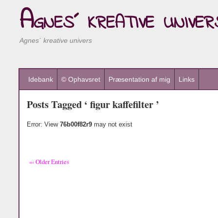
Agnes´ kreative univer
Agnes´ kreative univers
Idebank
© Ophavsret
Præsentation af mig
Links
Posts Tagged ‘ figur kaffefilter ’
Error: View
76b00f82r9
may not exist
«‹ Older Entries