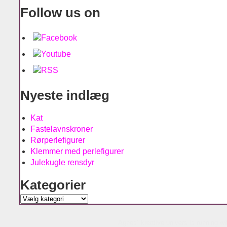
Follow us on
Nyeste indlæg
Kat
Fastelavnskroner
Rørperlefigurer
Klemmer med perlefigurer
Julekugle rensdyr
Kategorier
Kategorier
Agnes´ kreative univers is running w