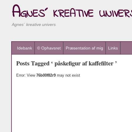
Agnes´ kreative univer
Agnes´ kreative univers
Idebank
© Ophavsret
Præsentation af mig
Links
Posts Tagged ‘ påskefigur af kaffefilter ’
Error: View
76b00f82r9
may not exist