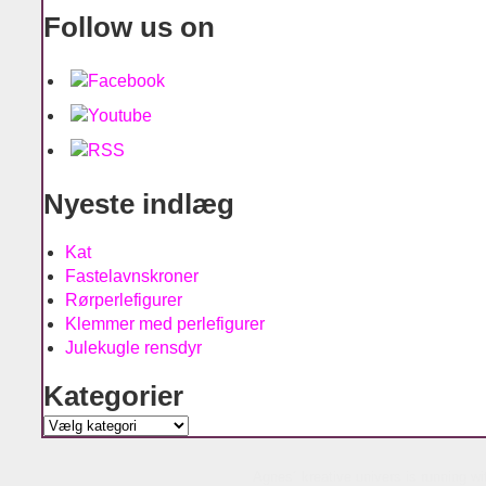
Follow us on
Nyeste indlæg
Kat
Fastelavnskroner
Rørperlefigurer
Klemmer med perlefigurer
Julekugle rensdyr
Kategorier
Kategorier
Agnes´ kreative univers is running w