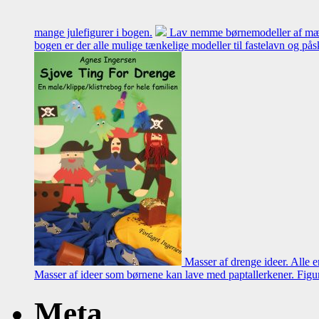
mange julefigurer i bogen.
Lav nemme børnemodeller af mælk
bogen er der alle mulige tænkelige modeller til fastelavn og pås
Masser af drenge ideer. Alle 
Masser af ideer som børnene kan lave med paptallerkener. Figur
Meta