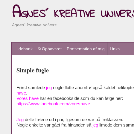
Agnes´ kreative univer
Agnes´ kreative univers
Idebank
© Ophavsret
Præsentation af mig
Links
Simple fugle
Først samlede
jeg
nogle flotte ahornfrø også kaldet helikopte
have
.
Vores have
har en facebookside som du kan følge her:
https://www.facebook.com/voreshave
Jeg
delte frøene ud i par, ligesom de var på frøklassen.
Nogle enkelte var gået fra hinanden så
jeg
limede dem sam