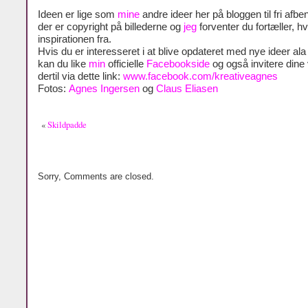
Ideen er lige som
mine
andre ideer her på bloggen til fri afben
der er copyright på billederne og
jeg
forventer du fortæller, h
inspirationen fra.
Hvis du er interesseret i at blive opdateret med nye ideer al
kan du like
min
officielle
Facebookside
og også invitere dine
dertil via dette link:
www.facebook.com/kreativeagnes
Fotos:
Agnes Ingersen
og
Claus Eliasen
«
Skildpadde
Sorry, Comments are closed.