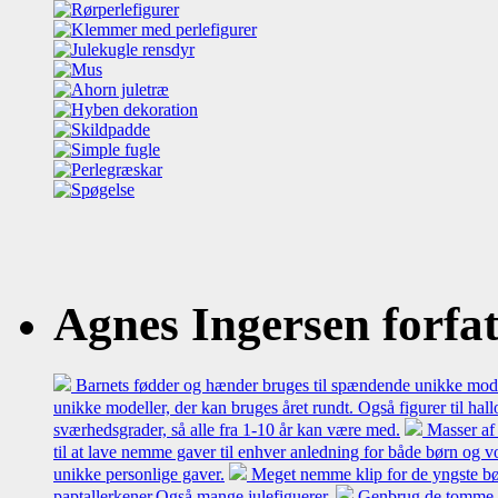
Agnes Ingersen forfatt
Barnets fødder og hænder bruges til spændende unikke model
unikke modeller, der kan bruges året rundt. Også figurer til hal
sværhedsgrader, så alle fra 1-10 år kan være med.
Masser af 
til at lave nemme gaver til enhver anledning for både børn og 
unikke personlige gaver.
Meget nemme klip for de yngste bø
paptallerkener.Også mange julefiguerer.
Genbrug de tomme mæl