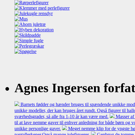
Agnes Ingersen forfatt
Barnets fødder og hænder bruges til spændende unikke model
unikke modeller, der kan bruges året rundt. Også figurer til hal
sværhedsgrader, så alle fra 1-10 år kan være med.
Masser af 
til at lave nemme gaver til enhver anledning for både børn og 
unikke personlige gaver.
Meget nemme klip for de yngste bø
paptallerkener.Også mange julefiguerer.
Genbrug de tomme mæl