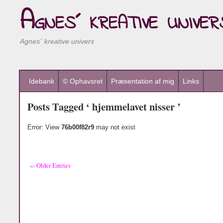
Agnes´ kreative univer
Agnes´ kreative univers
Idebank
© Ophavsret
Præsentation af mig
Links
Posts Tagged ‘ hjemmelavet nisser ’
Error: View
76b00f82r9
may not exist
«‹ Older Entries