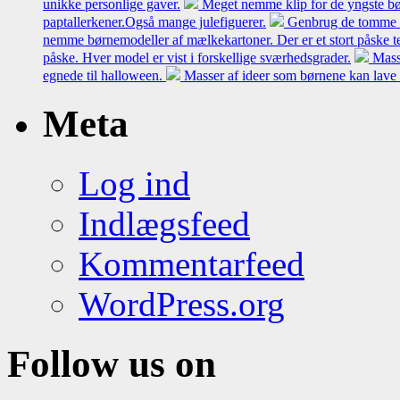
unikke personlige gaver.
Meget nemme klip for de yngste bø
paptallerkener.Også mange julefiguerer.
Genbrug de tomme mæl
nemme børnemodeller af mælkekartoner. Der er et stort påske t
påske. Hver model er vist i forskellige sværhedsgrader.
Mass
egnede til halloween.
Masser af ideer som børnene kan lave 
Meta
Log ind
Indlægsfeed
Kommentarfeed
WordPress.org
Follow us on