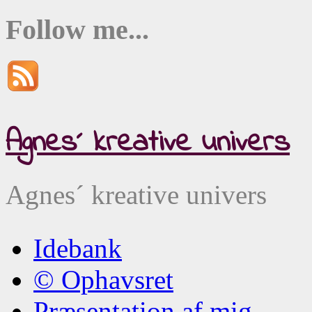
Follow me...
Agnes´ kreative univers
Agnes´ kreative univers
Idebank
© Ophavsret
Præsentation af mig