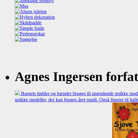
Agnes Ingersen forfatt
Barnets fødder og hænder bruges til spændende unikke model
unikke modeller, der kan bruges året rundt. Også figurer til hal