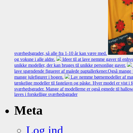
sværhedsgrader, så alle fra 1-10 år kan være med.
og voksne i alle aldre.
Ideer til at lave nemme gaver til enh
unikke modeller, der kan bruges til unikke personlige gaver.
lave spændende figuerer af malede paptallerkener.Også mange j
mange julefigurer i bogen.
Lav nemme børnemodeller af mælk
tænkelige modeller til fastelavn og påske. Hver model er vist i 
sværhedsgrader. Mange af modellerne er også egnede til hallo
laves i forskellige sværhedsgrader
Meta
Log ind