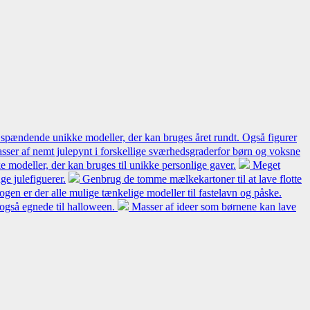
 spændende unikke modeller, der kan bruges året rundt. Også figurer
sser af nemt julepynt i forskellige sværhedsgraderfor børn og voksne
 modeller, der kan bruges til unikke personlige gaver.
Meget
e julefiguerer.
Genbrug de tomme mælkekartoner til at lave flotte
bogen er der alle mulige tænkelige modeller til fastelavn og påske.
 også egnede til halloween.
Masser af ideer som børnene kan lave