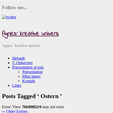
Follow me...
Agnes´ kreative univers
Agnes´ kreative univers
Idebank
© Ophavsret
Præsentation af mig
Præsentation
Mine bøger
Kontakt
Links
Posts Tagged ‘ Ostern ’
Error: View
76b00f82r9
may not exist
«‹ Older Entries