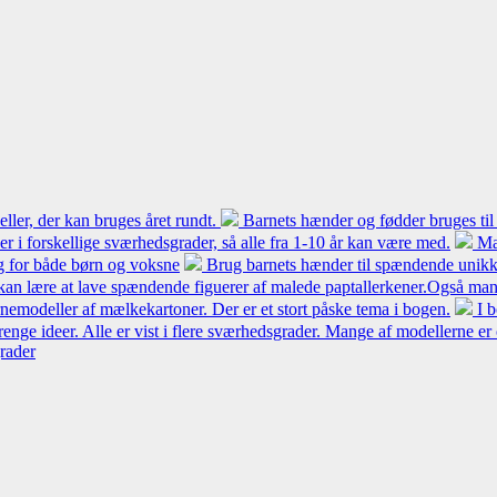
ler, der kan bruges året rundt.
Barnets hænder og fødder bruges til
 er i forskellige sværhedsgrader, så alle fra 1-10 år kan være med.
Ma
ng for både børn og voksne
Brug barnets hænder til spændende unikke
kan lære at lave spændende figuerer af malede paptallerkener.Også mang
modeller af mælkekartoner. Der er et stort påske tema i bogen.
I 
renge ideer. Alle er vist i flere sværhedsgrader. Mange af modellerne er
grader