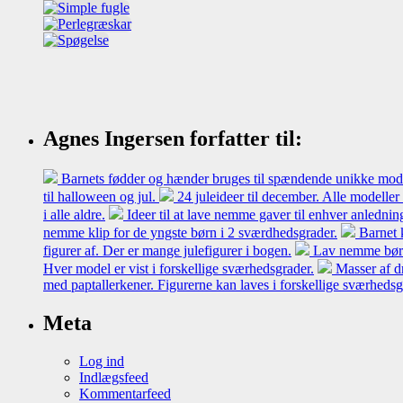
Agnes Ingersen forfatter til:
Barnets fødder og hænder bruges til spændende unikke model
til halloween og jul.
24 juleideer til december. Alle modeller
i alle aldre.
Ideer til at lave nemme gaver til enhver anledni
nemme klip for de yngste børn i 2 sværdhedsgrader.
Barnet 
figurer af. Der er mange julefigurer i bogen.
Lav nemme børne
Hver model er vist i forskellige sværhedsgrader.
Masser af d
med paptallerkener. Figurerne kan laves i forskellige sværheds
Meta
Log ind
Indlægsfeed
Kommentarfeed