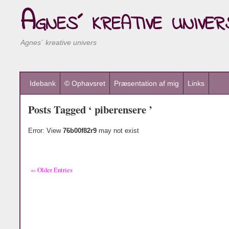
Agnes´ kreative univer
Agnes´ kreative univers
Idebank
© Ophavsret
Præsentation af mig
Links
Posts Tagged ‘ piberensere ’
Error: View
76b00f82r9
may not exist
«‹ Older Entries