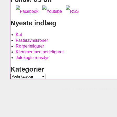
Nyeste indlæg
Kat
Fastelavnskroner
Rørperlefigurer
Klemmer med perlefigurer
Julekugle rensdyr
Kategorier
Kategorier
Agnes´ kreative univers is running w