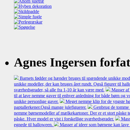
Agnes Ingersen forfatt
Barnets fødder og hænder bruges til spændende unikke model
unikke modeller, der kan bruges året rundt. Også figurer til hal
sværhedsgrader, så alle fra 1-10 år kan være med.
Masser af 
til at lave nemme gaver til enhver anledning for både børn og 
unikke personlige gaver.
Meget nemme klip for de yngste bø
paptallerkener.Også mange julefiguerer.
Genbrug de tomme mæl
nemme børnemodeller af mælkekartoner. Der er et stort påske t
påske. Hver model er vist i forskellige sværhedsgrader.
Mass
egnede til halloween.
Masser af ideer som børnene kan lave 