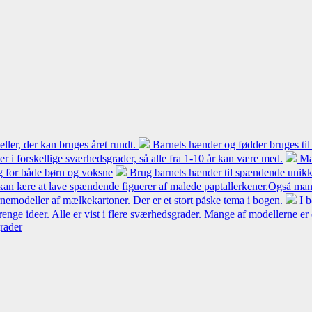
ler, der kan bruges året rundt.
Barnets hænder og fødder bruges til
 er i forskellige sværhedsgrader, så alle fra 1-10 år kan være med.
Ma
ng for både børn og voksne
Brug barnets hænder til spændende unikke
kan lære at lave spændende figuerer af malede paptallerkener.Også mang
modeller af mælkekartoner. Der er et stort påske tema i bogen.
I 
renge ideer. Alle er vist i flere sværhedsgrader. Mange af modellerne er
grader