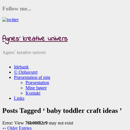
Follow me...
Agnes´ kreative univers
Agnes´ kreative univers
Idebank
© Ophavsret
Præsentation af mig
Præsentation
Mine bøger
Kontakt
Links
Posts Tagged ‘ baby toddler craft ideas ’
Error: View
76b00f82r9
may not exist
«‹ Older Entries