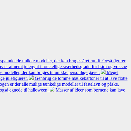
 spændende unikke modeller, der kan bruges året rundt. Også figurer
sser af nemt julepynt i forskellige sværhedsgraderfor børn og voksne
 modeller, der kan bruges til unikke personlige gaver.
Meget
e julefiguerer.
Genbrug de tomme mælkekartoner til at lave flotte
bogen er der alle mulige tænkelige modeller til fastelavn og påske.
 også egnede til halloween.
Masser af ideer som børnene kan lave