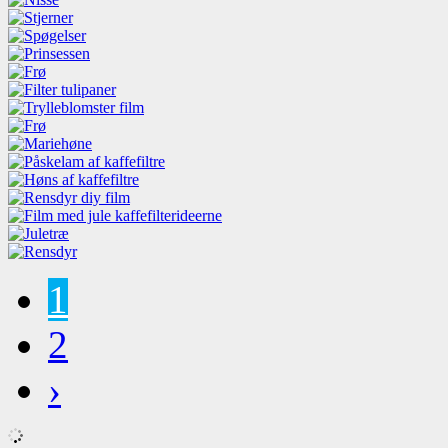
1
2
›