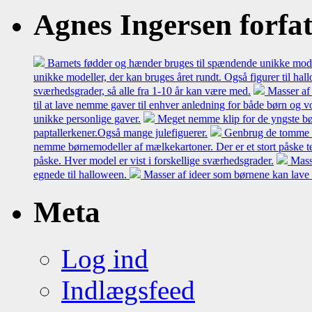
Agnes Ingersen forfatt
Barnets fødder og hænder bruges til spændende unikke model
unikke modeller, der kan bruges året rundt. Også figurer til hal
sværhedsgrader, så alle fra 1-10 år kan være med.
Masser af 
til at lave nemme gaver til enhver anledning for både børn og 
unikke personlige gaver.
Meget nemme klip for de yngste bø
paptallerkener.Også mange julefiguerer.
Genbrug de tomme mæl
nemme børnemodeller af mælkekartoner. Der er et stort påske t
påske. Hver model er vist i forskellige sværhedsgrader.
Mass
egnede til halloween.
Masser af ideer som børnene kan lave 
Meta
Log ind
Indlægsfeed