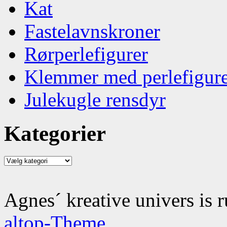
Kat
Fastelavnskroner
Rørperlefigurer
Klemmer med perlefigur
Julekugle rensdyr
Kategorier
Kategorier
Agnes´ kreative univers is 
altop-Theme