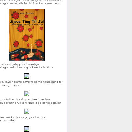
dsgrader, så alle fra 1-10 år kan være med.
 af nemt julepynt i forskellige
dsgraderfor børn og voksne i alle aldre.
til at lave nemme gaver til enhver anledning for
børn og voksne
arnets hænder til spændende unikke
er, der kan bruges til unikke personlige gaver.
nemme klip for de yngste børn i 2
hedsgrader.