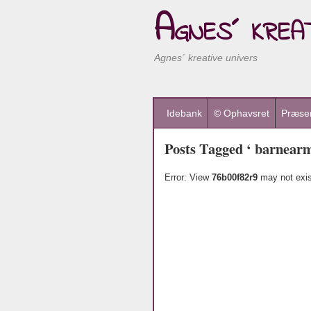
Agnes´ kreat
Agnes´ kreative univers
Idebank
© Ophavsret
Præsen
Posts Tagged ‘ barnearm
Error: View
76b00f82r9
may not exis