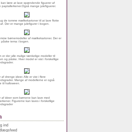
 kan lære at lave spændende figuerer af
 paptallerkener.Også mange julefiguerer.
g de tomme mælkekartoner til at lave flotte
 af. Der er mange julefigurer i bogen.
mme børnemodeller af mælkekartoner. Der er
rt påske tema i bogen.
n er der alle mulige tænkelige modeller til
vn og påske. Hver model er vist i forskellige
dsgrader.
af drenge ideer. Alle er vist i flere
dsgrader. Mange af modellerne er også
 til halloween.
 af ideer som børnene kan lave med
erkener. Figurerne kan laves i forskellige
edsgrader
a
g ind
dlægsfeed