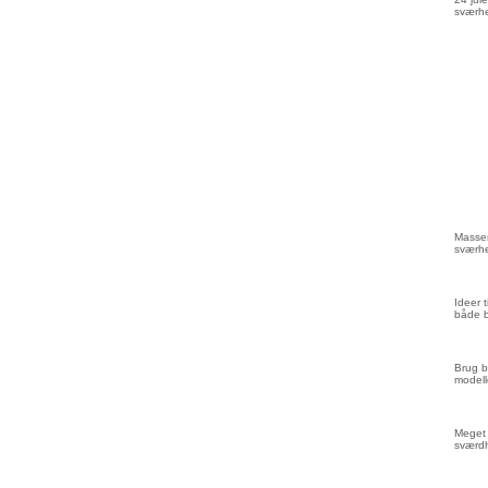
sværhe
Masser
sværhe
Ideer 
både 
Brug b
modell
Meget 
sværd