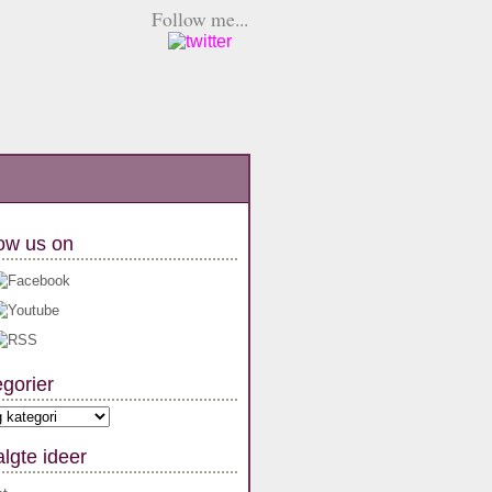
Follow me...
ow us on
gorier
orier
lgte ideer