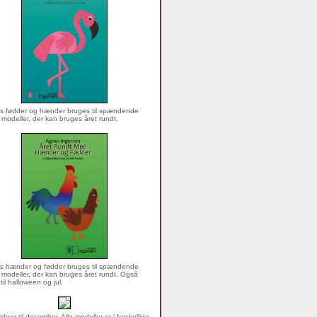
s fødder og hænder bruges til spændende
 modeller, der kan bruges året rundt.
s hænder og fødder bruges til spændende
 modeller, der kan bruges året rundt. Også
 til halloween og jul.
ideer til december. Alle modeller er i forskellige