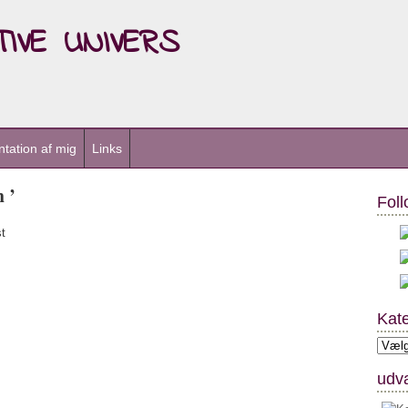
ive univers
tation af mig
Links
 ’
Foll
t
Kate
Kateg
udva