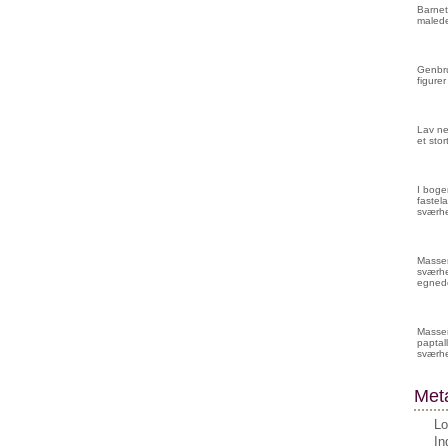
Barnet
malede
Genbru
figurer
Lav ne
et sto
I boge
fastela
sværhe
Masser 
sværhe
egnede
Masser
paptall
sværh
Met
Lo
In