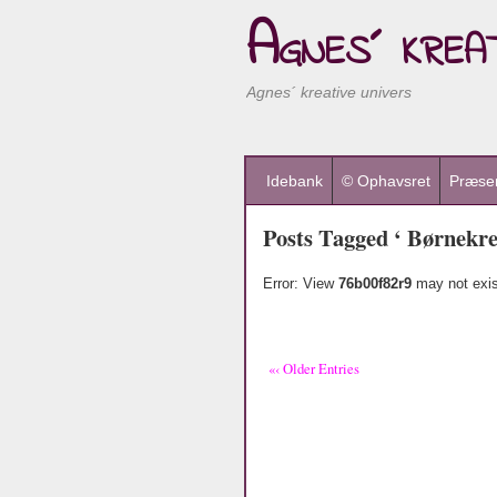
Agnes´ kreat
Agnes´ kreative univers
Idebank
© Ophavsret
Præsen
Posts Tagged ‘ Børnekre
Error: View
76b00f82r9
may not exis
«‹ Older Entries