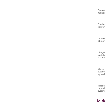
Barnet
malede
Genbru
figurer
Lav ne
et sto
I boge
fastela
sværhe
Masser 
sværhe
egnede
Masser
paptall
sværh
Met