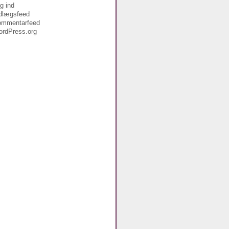
g ind
dlægsfeed
ommentarfeed
rdPress.org