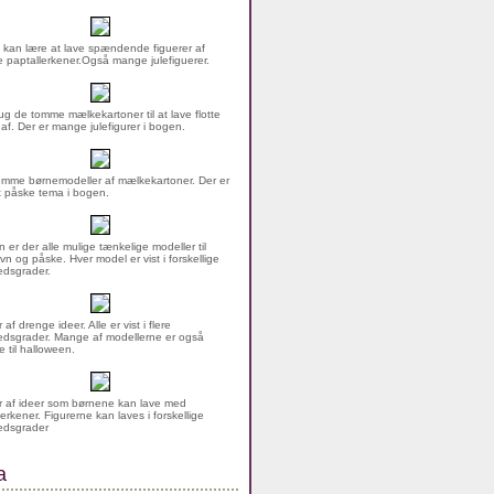
 kan lære at lave spændende figuerer af
 paptallerkener.Også mange julefiguerer.
g de tomme mælkekartoner til at lave flotte
 af. Der er mange julefigurer i bogen.
mme børnemodeller af mælkekartoner. Der er
rt påske tema i bogen.
n er der alle mulige tænkelige modeller til
vn og påske. Hver model er vist i forskellige
dsgrader.
af drenge ideer. Alle er vist i flere
dsgrader. Mange af modellerne er også
 til halloween.
 af ideer som børnene kan lave med
erkener. Figurerne kan laves i forskellige
edsgrader
a