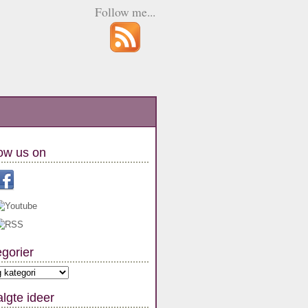
Follow me...
ow us on
gorier
orier
lgte ideer