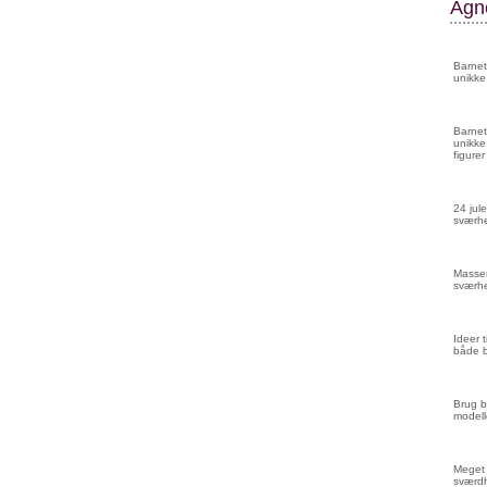
Agne
Barnet
unikke
Barnet
unikke
figurer
24 jule
sværhe
Masser
sværhe
Ideer 
både 
Brug b
modell
Meget 
sværd