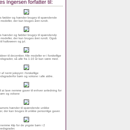
s Ingersen forfatter til:
s fødder og hænder bruges til spændende
 modeller, der kan bruges året rundt.
s hænder og fødder bruges til spændende
 modeller, der kan bruges året rundt. Også
 til halloween og jul.
ideer til december. Alle modeller er i forskellige
dsgrader, så alle fra 1-10 år kan være med.
 af nemt julepynt i forskellige
dsgraderfor børn og voksne i alle aldre.
til at lave nemme gaver til enhver anledning for
børn og voksne
arnets hænder til spændende unikke
er, der kan bruges til unikke personlige gaver.
nemme klip for de yngste børn i 2
hedsgrader.