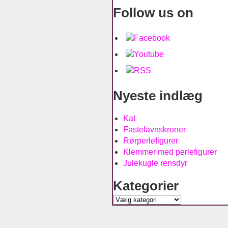
Follow us on
Nyeste indlæg
Kat
Fastelavnskroner
Rørperlefigurer
Klemmer med perlefigurer
Julekugle rensdyr
Kategorier
Kategorier
Agnes´ kreative univers is running w