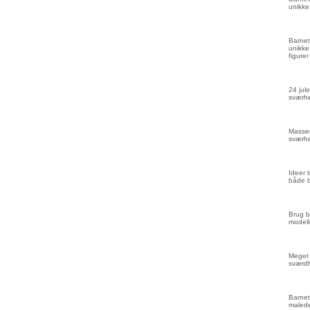
unikke
Barnet
unikke
figurer
24 jule
sværhe
Masser
sværhe
Ideer 
både 
Brug b
modell
Meget 
sværd
Barnet
malede