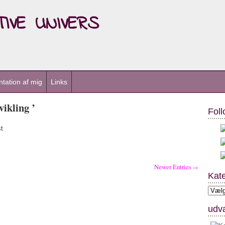
ive univers
tation af mig
Links
ikling ’
Foll
t
Newer Entries ›»
Kate
Kateg
udva