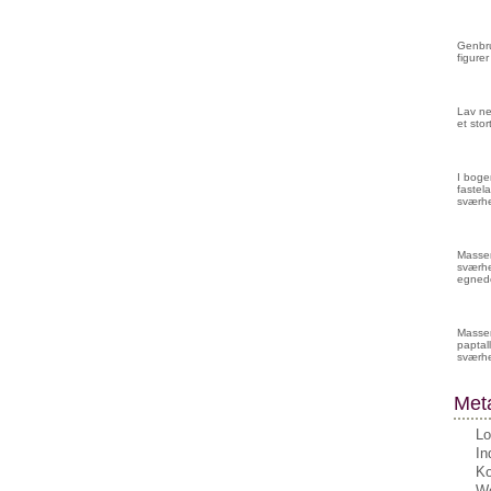
Genbru
figurer
Lav ne
et sto
I boge
fastela
sværhe
Masser 
sværhe
egnede
Masser
paptall
sværh
Met
Lo
In
K
Wo