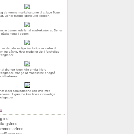
g de tomme mælkekartoner til at lave flotte
 af. Der er mange julefigurer i bogen.
mme børnemodeller af mælkekartoner. Der er
rt påske tema i bogen.
n er der alle mulige tænkelige modeller til
vn og påske. Hver model er vist i forskellige
dsgrader.
af drenge ideer. Alle er vist i flere
dsgrader. Mange af modellerne er også
 til halloween.
 af ideer som børnene kan lave med
erkener. Figurerne kan laves i forskellige
edsgrader
a
g ind
dlægsfeed
ommentarfeed
rdPress.org