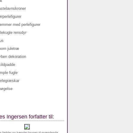
s Ingersen forfatter til:
s fødder og hænder bruges til spændende