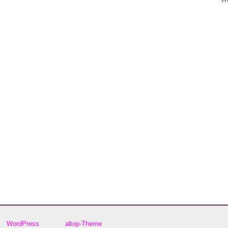
ith
WordPress
and the
altop-Theme