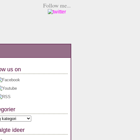
Follow me...
ow us on
gorier
orier
lgte ideer