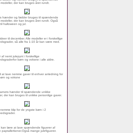
 modeller, der kan bruges året rundt.
s hænder og fødder bruges til spændende
 modeller, der kan bruges året rundt. Også
 til halloween og jul.
ideer til december. Alle modeller er i forskellige
dsgrader, så alle fra 1-10 år kan være med.
 af nemt julepynt i forskellige
dsgraderfor børn og voksne i alle aldre.
til at lave nemme gaver til enhver anledning for
børn og voksne
arnets hænder til spændende unikke
er, der kan bruges til unikke personlige gaver.
nemme klip for de yngste børn i 2
hedsgrader.
 kan lære at lave spændende figuerer af
 paptallerkener.Også mange julefiguerer.