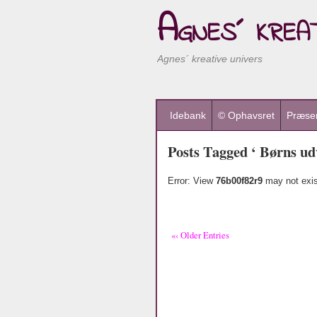
Agnes´ kreat
Agnes´ kreative univers
Idebank
© Ophavsret
Præsen
Posts Tagged ‘ Børns udv
Error: View
76b00f82r9
may not exis
«‹ Older Entries