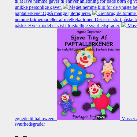
til at lave nemme gaver til enhver anledning for både børn og 
unikke personlige gaver.
Meget nemme klip for de yngste bø
paptallerkener.Også mange julefiguerer.
Genbrug de tomme mæl
nemme børnemodeller af mælkekartoner. Der er et stort påske t
påske. Hver model er vist i forskellige sværhedsgrader.
Mass
egnede til halloween.
Masser a
sværhedsgrader