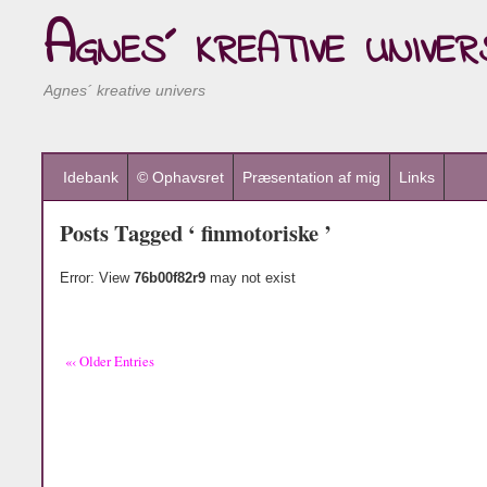
Agnes´ kreative univer
Agnes´ kreative univers
Idebank
© Ophavsret
Præsentation af mig
Links
Posts Tagged ‘ finmotoriske ’
Error: View
76b00f82r9
may not exist
«‹ Older Entries