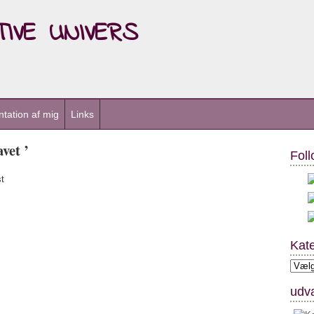
ive univers
tation af mig
Links
vet ’
Foll
t
Kate
Kateg
udva