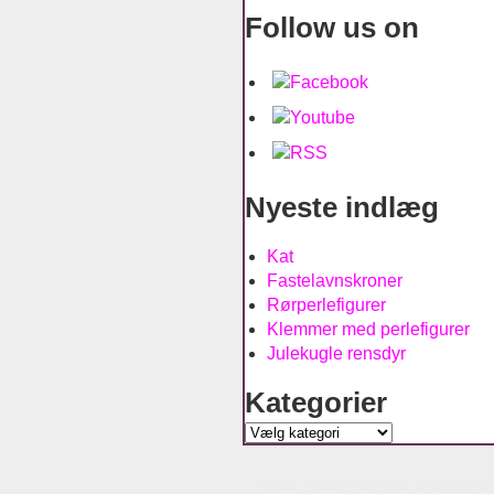
Follow us on
Nyeste indlæg
Kat
Fastelavnskroner
Rørperlefigurer
Klemmer med perlefigurer
Julekugle rensdyr
Kategorier
Kategorier
Agnes´ kreative univers is running w