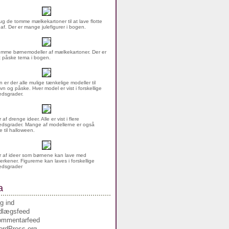
g de tomme mælkekartoner til at lave flotte
 af. Der er mange julefigurer i bogen.
mme børnemodeller af mælkekartoner. Der er
rt påske tema i bogen.
n er der alle mulige tænkelige modeller til
vn og påske. Hver model er vist i forskellige
dsgrader.
af drenge ideer. Alle er vist i flere
dsgrader. Mange af modellerne er også
 til halloween.
 af ideer som børnene kan lave med
erkener. Figurerne kan laves i forskellige
edsgrader
a
g ind
dlægsfeed
ommentarfeed
rdPress.org