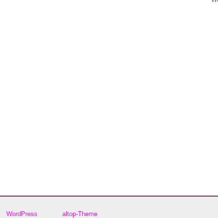
ith
WordPress
and the
altop-Theme