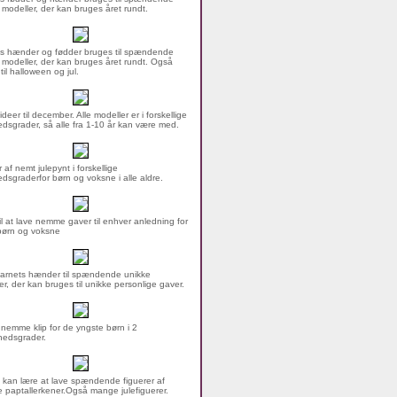
 modeller, der kan bruges året rundt.
s hænder og fødder bruges til spændende
 modeller, der kan bruges året rundt. Også
 til halloween og jul.
ideer til december. Alle modeller er i forskellige
dsgrader, så alle fra 1-10 år kan være med.
 af nemt julepynt i forskellige
dsgraderfor børn og voksne i alle aldre.
til at lave nemme gaver til enhver anledning for
børn og voksne
arnets hænder til spændende unikke
er, der kan bruges til unikke personlige gaver.
nemme klip for de yngste børn i 2
hedsgrader.
 kan lære at lave spændende figuerer af
 paptallerkener.Også mange julefiguerer.