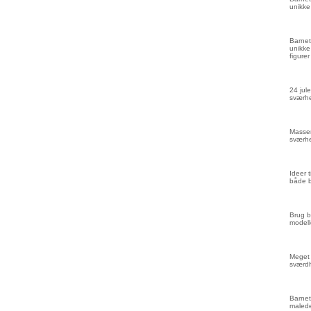
unikke
Barnet
unikke
figurer
24 jule
sværhe
Masser
sværhe
Ideer 
både 
Brug b
modell
Meget 
sværd
Barnet
malede