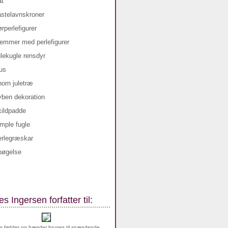
s Ingersen forfatter til:
s fødder og hænder bruges til spændende