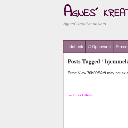
Agnes´ kreat
Agnes´ kreative univers
Idebank
© Ophavsret
Præsen
Posts Tagged ‘ hjemmela
Error: View
76b00f82r9
may not exis
«‹ Older Entries