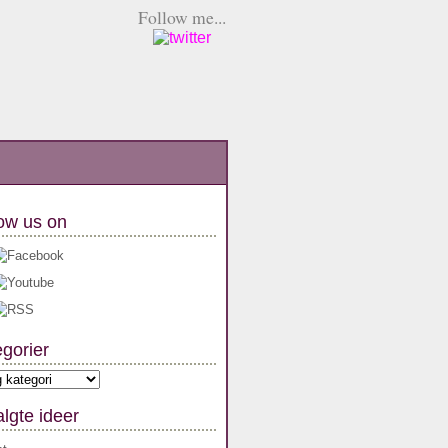
Follow me...
ow us on
gorier
orier
lgte ideer