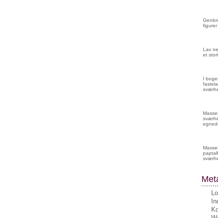
Genbru
figurer
Lav ne
et sto
I boge
fastela
sværhe
Masser 
sværhe
egnede
Masser
paptall
sværh
Met
Lo
In
K
Wo