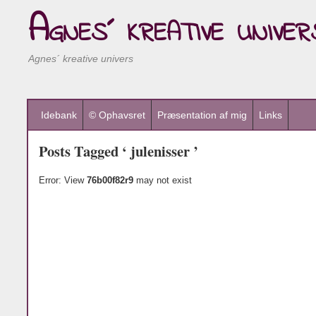
Agnes´ kreative univer
Agnes´ kreative univers
Idebank
© Ophavsret
Præsentation af mig
Links
Posts Tagged ‘ julenisser ’
Error: View
76b00f82r9
may not exist