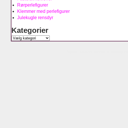
Rørperlefigurer
Klemmer med perlefigurer
Julekugle rensdyr
Kategorier
Kategorier
Agnes´ kreative univers is running w