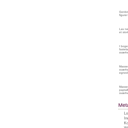
Genbru
figurer
Lav ne
et sto
I boge
fastela
sværhe
Masser 
sværhe
egnede
Masser
paptall
sværh
Met
Lo
In
K
Wo