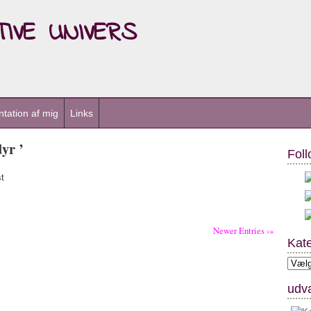
ive univers
tation af mig
Links
yr ’
Foll
t
Newer Entries ›»
Kate
Kateg
udva