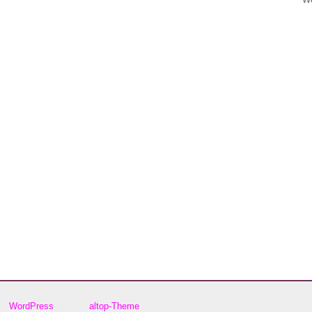
ith
WordPress
and the
altop-Theme