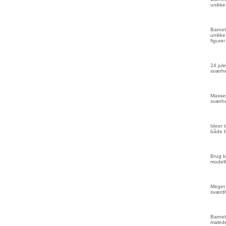
unikke
Barnet
unikke
figurer
24 jule
sværhe
Masser
sværhe
Ideer 
både 
Brug b
modell
Meget 
sværd
Barnet
malede