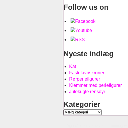
Follow us on
Nyeste indlæg
Kat
Fastelavnskroner
Rørperlefigurer
Klemmer med perlefigurer
Julekugle rensdyr
Kategorier
Kategorier
Agnes´ kreative univers is running w