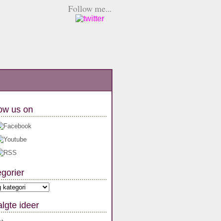
Follow me...
ow us on
gorier
orier
lgte ideer