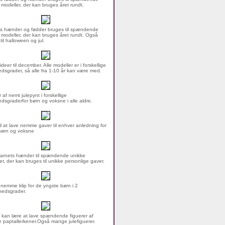
 modeller, der kan bruges året rundt.
s hænder og fødder bruges til spændende
 modeller, der kan bruges året rundt. Også
 til halloween og jul.
ideer til december. Alle modeller er i forskellige
dsgrader, så alle fra 1-10 år kan være med.
 af nemt julepynt i forskellige
dsgraderfor børn og voksne i alle aldre.
til at lave nemme gaver til enhver anledning for
børn og voksne
arnets hænder til spændende unikke
er, der kan bruges til unikke personlige gaver.
nemme klip for de yngste børn i 2
hedsgrader.
 kan lære at lave spændende figuerer af
 paptallerkener.Også mange julefiguerer.