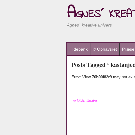
Agnes´ kreat
Agnes´ kreative univers
Idebank
© Ophavsret
Præsen
Posts Tagged ‘ kastanjed
Error: View
76b00f82r9
may not exis
«‹ Older Entries