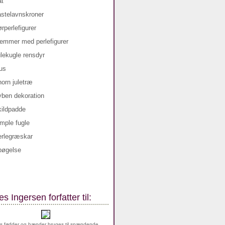
s Ingersen forfatter til:
s fødder og hænder bruges til spændende