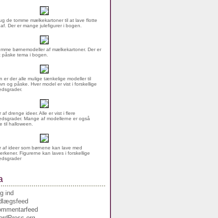
g de tomme mælkekartoner til at lave flotte
 af. Der er mange julefigurer i bogen.
mme børnemodeller af mælkekartoner. Der er
rt påske tema i bogen.
n er der alle mulige tænkelige modeller til
vn og påske. Hver model er vist i forskellige
dsgrader.
af drenge ideer. Alle er vist i flere
dsgrader. Mange af modellerne er også
 til halloween.
 af ideer som børnene kan lave med
erkener. Figurerne kan laves i forskellige
edsgrader
a
g ind
dlægsfeed
ommentarfeed
rdPress.org