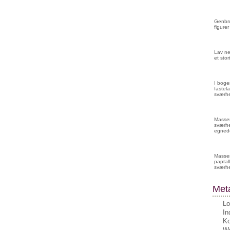
Genbru
figurer
Lav ne
et sto
I boge
fastela
sværhe
Masser 
sværhe
egnede
Masser
paptall
sværh
Met
Lo
In
K
Wo