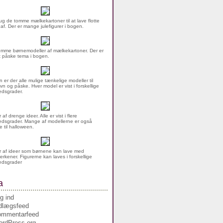
g de tomme mælkekartoner til at lave flotte
 af. Der er mange julefigurer i bogen.
mme børnemodeller af mælkekartoner. Der er
rt påske tema i bogen.
n er der alle mulige tænkelige modeller til
vn og påske. Hver model er vist i forskellige
dsgrader.
af drenge ideer. Alle er vist i flere
dsgrader. Mange af modellerne er også
 til halloween.
 af ideer som børnene kan lave med
erkener. Figurerne kan laves i forskellige
edsgrader
a
g ind
dlægsfeed
ommentarfeed
rdPress.org