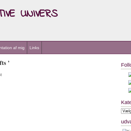
ive univers
tation af mig
Links
ts ’
Foll
t
Kate
Kateg
udva