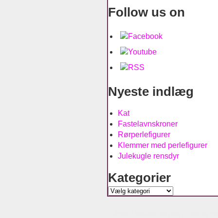
Follow us on
Nyeste indlæg
Kat
Fastelavnskroner
Rørperlefigurer
Klemmer med perlefigurer
Julekugle rensdyr
Kategorier
Kategorier
Agnes´ kreative univers is running w