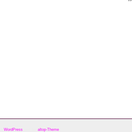
ith
WordPress
and the
altop-Theme