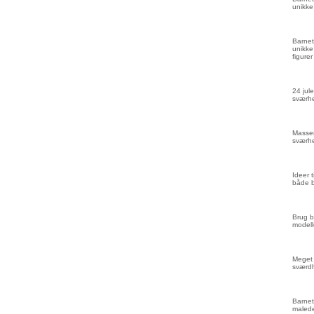
unikke
Barnet
unikke
figurer
24 jule
sværhe
Masser
sværhe
Ideer 
både 
Brug b
modell
Meget 
sværd
Barnet
malede