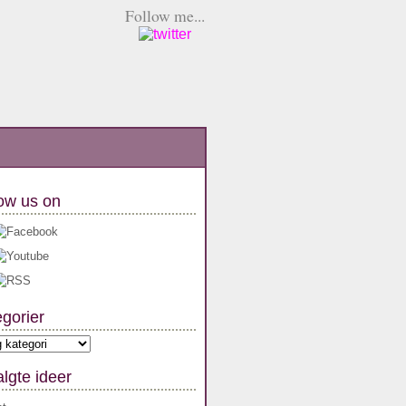
Follow me...
ow us on
gorier
orier
lgte ideer