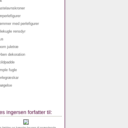
s Ingersen forfatter til:
s fødder og hænder bruges til spændende