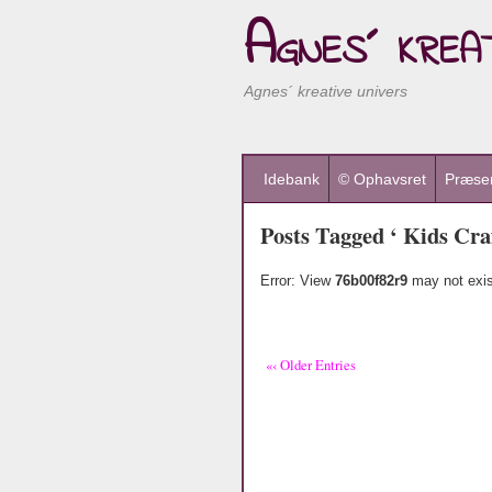
Agnes´ kreat
Agnes´ kreative univers
Idebank
© Ophavsret
Præsen
Posts Tagged ‘ Kids Craf
Error: View
76b00f82r9
may not exis
«‹ Older Entries