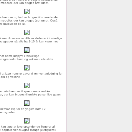
 modeller, der kan bruges året rundt.
s hænder og fødder bruges til spændende
 modeller, der kan bruges året rundt. Også
 til halloween og jul.
ideer til december. Alle modeller er i forskellige
dsgrader, så alle fra 1-10 år kan være med.
 af nemt julepynt i forskellige
dsgraderfor børn og voksne i alle aldre.
til at lave nemme gaver til enhver anledning for
børn og voksne
arnets hænder til spændende unikke
er, der kan bruges til unikke personlige gaver.
nemme klip for de yngste børn i 2
hedsgrader.
 kan lære at lave spændende figuerer af
 paptallerkener.Også mange julefiguerer.