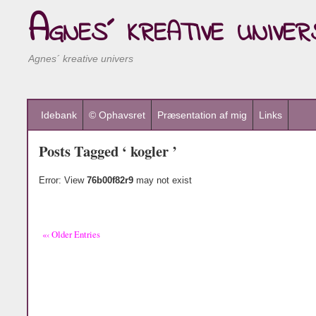
Agnes´ kreative univer
Agnes´ kreative univers
Idebank
© Ophavsret
Præsentation af mig
Links
Posts Tagged ‘ kogler ’
Error: View
76b00f82r9
may not exist
«‹ Older Entries