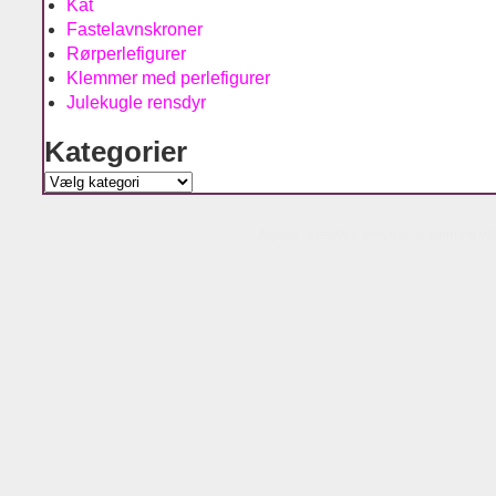
Kat
Fastelavnskroner
Rørperlefigurer
Klemmer med perlefigurer
Julekugle rensdyr
Kategorier
Kategorier
Agnes´ kreative univers is running w