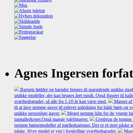
Agnes Ingersen forfatt
Barnets fødder og hænder bruges til spændende unikke model
unikke modeller, der kan bruges året rundt. Også figurer til hal
sværhedsgrader, så alle fra 1-10 år kan være med.
Masser af 
til at lave nemme gaver til enhver anledning for både børn og 
unikke personlige gaver.
Meget nemme klip for de yngste bø
paptallerkener.Også mange julefiguerer.
Genbrug de tomme mæl
nemme børnemodeller af mælkekartoner. Der er et stort påske t
påske. Hver model er vist i forskellige sværhedsgrader.
Mass