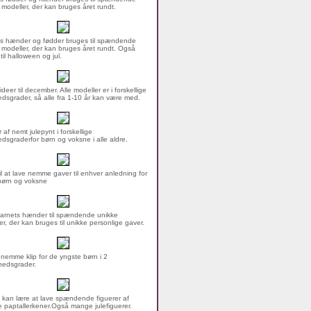
 modeller, der kan bruges året rundt.
s hænder og fødder bruges til spændende
 modeller, der kan bruges året rundt. Også
 til halloween og jul.
ideer til december. Alle modeller er i forskellige
dsgrader, så alle fra 1-10 år kan være med.
 af nemt julepynt i forskellige
dsgraderfor børn og voksne i alle aldre.
til at lave nemme gaver til enhver anledning for
børn og voksne
arnets hænder til spændende unikke
er, der kan bruges til unikke personlige gaver.
nemme klip for de yngste børn i 2
hedsgrader.
 kan lære at lave spændende figuerer af
 paptallerkener.Også mange julefiguerer.