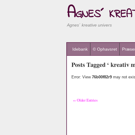
Agnes´ kreat
Agnes´ kreative univers
Idebank
© Ophavsret
Præsen
Posts Tagged ‘ kreativ 
Error: View
76b00f82r9
may not exis
«‹ Older Entries