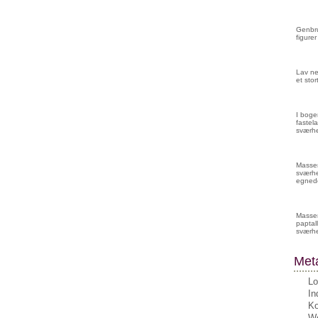
Genbru
figurer
Lav ne
et sto
I boge
fastela
sværhe
Masser 
sværhe
egnede
Masser
paptall
sværh
Met
Lo
In
K
Wo