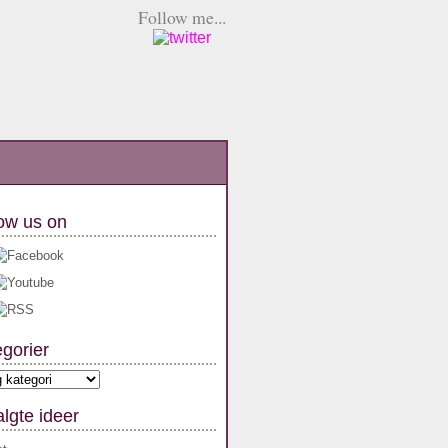
Follow me...
ow us on
gorier
orier
lgte ideer