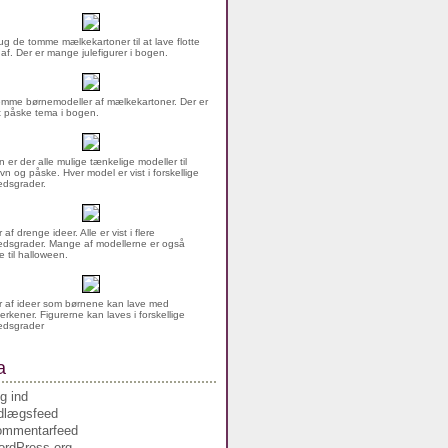
g de tomme mælkekartoner til at lave flotte
 af. Der er mange julefigurer i bogen.
mme børnemodeller af mælkekartoner. Der er
rt påske tema i bogen.
n er der alle mulige tænkelige modeller til
vn og påske. Hver model er vist i forskellige
dsgrader.
af drenge ideer. Alle er vist i flere
dsgrader. Mange af modellerne er også
 til halloween.
 af ideer som børnene kan lave med
erkener. Figurerne kan laves i forskellige
edsgrader
a
g ind
dlægsfeed
ommentarfeed
rdPress.org