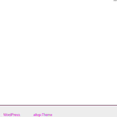
ith
WordPress
and the
altop-Theme