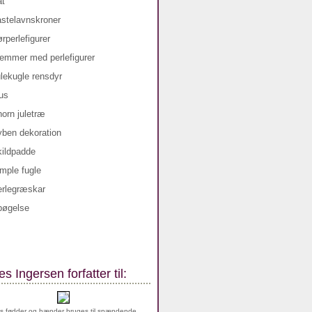
s Ingersen forfatter til:
s fødder og hænder bruges til spændende