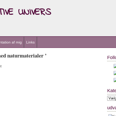
ive univers
tation af mig
Links
med naturmaterialer ’
Foll
t
Kate
Kateg
udva