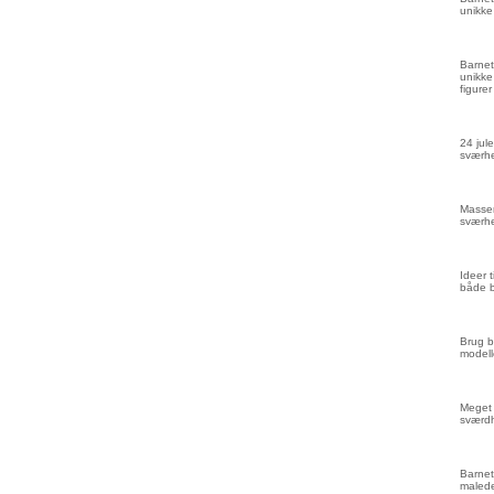
unikke
Barnet
unikke
figurer
24 jule
sværhe
Masser
sværhe
Ideer 
både 
Brug b
modell
Meget 
sværd
Barnet
malede