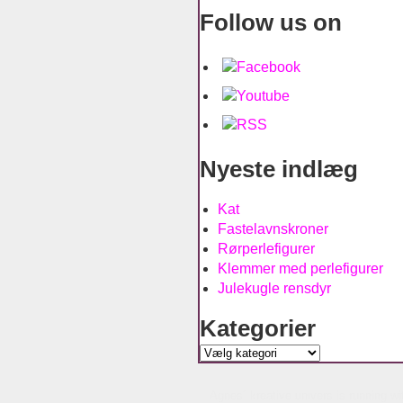
Follow us on
Nyeste indlæg
Kat
Fastelavnskroner
Rørperlefigurer
Klemmer med perlefigurer
Julekugle rensdyr
Kategorier
Kategorier
Agnes´ kreative univers is running w