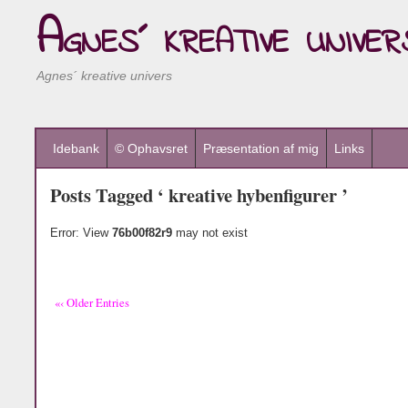
Agnes´ kreative univer
Agnes´ kreative univers
Idebank
© Ophavsret
Præsentation af mig
Links
Posts Tagged ‘ kreative hybenfigurer ’
Error: View
76b00f82r9
may not exist
«‹ Older Entries