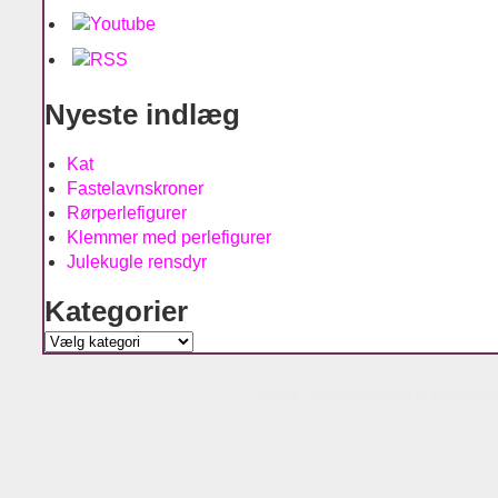
Nyeste indlæg
Kat
Fastelavnskroner
Rørperlefigurer
Klemmer med perlefigurer
Julekugle rensdyr
Kategorier
Kategorier
Agnes´ kreative univers is running w