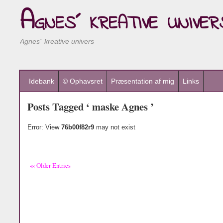
Agnes´ kreative univer
Agnes´ kreative univers
Idebank
© Ophavsret
Præsentation af mig
Links
Posts Tagged ‘ maske Agnes ’
Error: View
76b00f82r9
may not exist
«‹ Older Entries