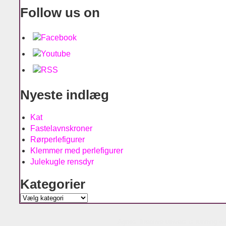
Follow us on
Nyeste indlæg
Kat
Fastelavnskroner
Rørperlefigurer
Klemmer med perlefigurer
Julekugle rensdyr
Kategorier
Kategorier
Agnes´ kreative univers is running w