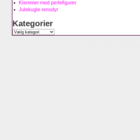
Klemmer med perlefigurer
Julekugle rensdyr
Kategorier
Kategorier
Agnes´ kreative univers is running w