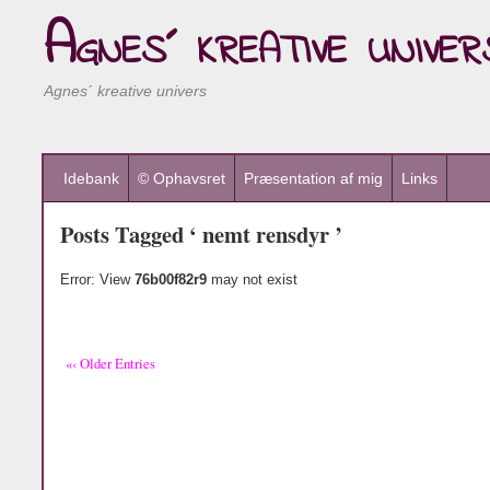
Agnes´ kreative univer
Agnes´ kreative univers
Idebank
© Ophavsret
Præsentation af mig
Links
Posts Tagged ‘ nemt rensdyr ’
Error: View
76b00f82r9
may not exist
«‹ Older Entries