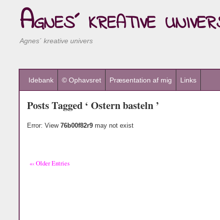
Agnes´ kreative univer
Agnes´ kreative univers
Idebank
© Ophavsret
Præsentation af mig
Links
Posts Tagged ‘ Ostern basteln ’
Error: View
76b00f82r9
may not exist
«‹ Older Entries