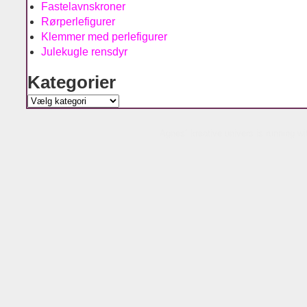
Fastelavnskroner
Rørperlefigurer
Klemmer med perlefigurer
Julekugle rensdyr
Kategorier
Kategorier
Agnes´ kreative univers is running w