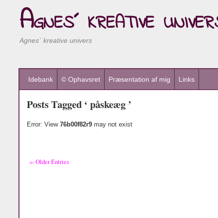
Agnes´ kreative univer
Agnes´ kreative univers
Idebank
© Ophavsret
Præsentation af mig
Links
Posts Tagged ‘ påskeæg ’
Error: View
76b00f82r9
may not exist
«‹ Older Entries